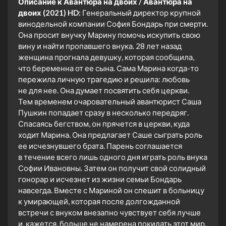
Описание к Авантюра на двоих / Авантюра на
двоих (2021) HD:
Генеральный директор крупной
винодельной компании София Бондарь при смерти.
Она просит внучку Марину помочь искупить свою
вину и найти пропавшего внука. 28 лет назад
женщина прогнала девушку, которая сообщила,
что беременна от ее сына. Сама Марина когда-то
пережила личную трагедию и решила: любовь
не для нее. Она думает посвятить себя церкви.
Тем временем очаровательный авантюрист Саша
Пушкин попадает сразу в несколько передряг.
Спасаясь бегством, он прячется в церкви, куда
ходит Марина. Она предлагает Саше сыграть роль
ее исчезнувшего брата. Парень соглашается
в течение всего лишь одного дня играть роль внука
Софии Ивановны. Затем он получит свой солидный
гонорар и исчезнет из жизни семьи Бондарь
навсегда. Вместе с Мариной он спешит в больницу
к умирающей, которая после долгожданной
встречи с внуком внезапно чувствует себя лучше
и, кажется, больше не намерена покидать этот мир.