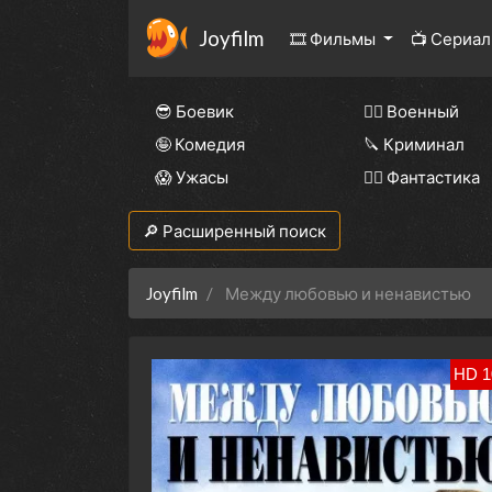
Joyfilm
🎞 Фильмы
📺 Сериа
😎 Боевик
👨‍✈️ Военный
🤪 Комедия
🔪 Криминал
😱 Ужасы
🧙‍♀️ Фантастика
🔎 Расширенный поиск
Joyfilm
Между любовью и ненавистью
HD 1