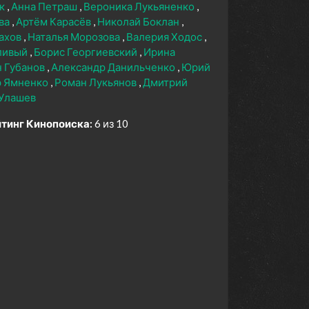
юк
Анна Петраш
Вероника Лукьяненко
ва
Артём Карасёв
Николай Боклан
ахов
Наталья Морозова
Валерия Ходос
ливый
Борис Георгиевский
Ирина
н Губанов
Александр Данильченко
Юрий
р Ямненко
Роман Лукьянов
Дмитрий
 Улашев
тинг Кинопоиска:
6 из 10