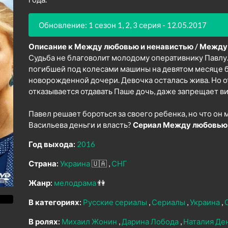
Обновление: 1 сезон 1, 2, 3 серия - 12.05.2017
Описание к Между любовью и ненавистью / Между 
Судьба не благоволит молодому оперативнику Павлу.
погибшей под колесами машины на девятом месяце б
новорожденной дочери. Девочка осталась жива. Но о
отказывается отдавать Паше дочь, даже запрещает ви
Павел решает бороться за своего ребенка, но что он 
Васильева деньги и власть?
Сериал Между любовью 
Год выхода:
2016
Страна:
Украина
🇺🇦
СНГ
Жанр:
мелодрама
👫
В категориях:
Русские сериалы
Сериалы
Украина
В ролях:
Михаил Жонин
Дарина Лобода
Наталия Де