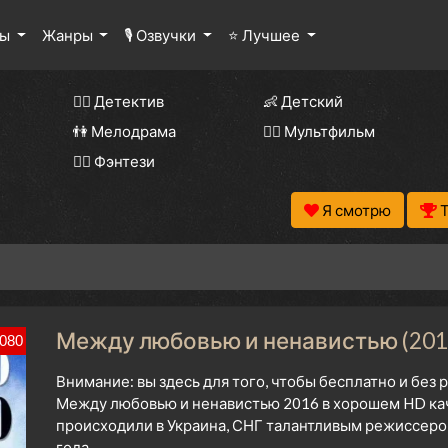
лы
Жанры
🎙 Озвучки
⭐ Лучшее
🕵️‍♂️ Детектив
👶 Детский
👫 Мелодрама
🧚‍♀️ Мультфильм
🧝‍♂️ Фэнтези
Я смотрю
Между любовью и ненавистью (2016
080
Внимание: вы здесь для того, чтобы бесплатно и без
Между любовью и ненавистью 2016 в хорошем HD кач
происходили в Украина, СНГ талантливым режиссеро
года.