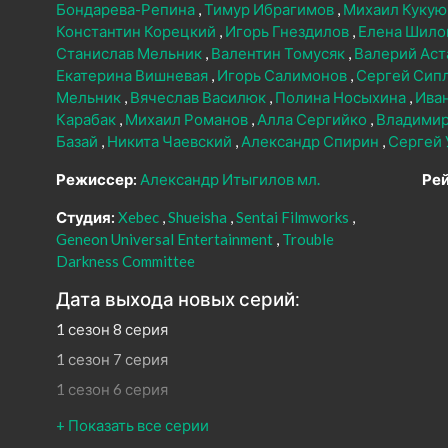
Бондарева-Репина
Тимур Ибрагимов
Михаил Куку
Константин Корецкий
Игорь Гнездилов
Елена Шило
Станислав Мельник
Валентин Томусяк
Валерий Аст
Екатерина Вишневая
Игорь Салимонов
Сергей Сип
Мельник
Вячеслав Василюк
Полина Носыхина
Ива
Карабак
Михаил Романов
Алла Сергийко
Владими
Базай
Никита Чаевский
Александр Спирин
Сергей
Режиссер:
Александр Итыгилов мл.
Рей
Студия:
Xebec
Shueisha
Sentai Filmworks
Geneon Universal Entertainment
Trouble
Darkness Committee
Дата выхода новых серий:
1 сезон 8 серия
1 сезон 7 серия
1 сезон 6 серия
1 сезон 5 серия