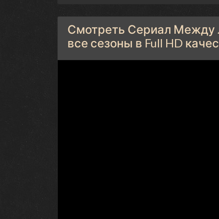
Смотреть Сериал Между л
все сезоны в Full HD каче