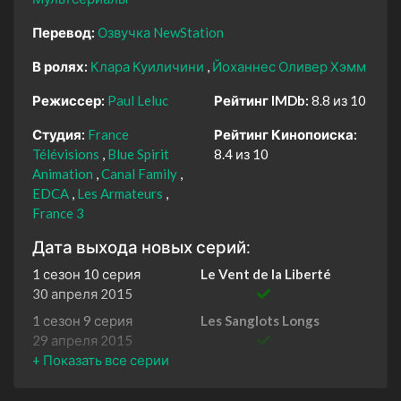
Перевод:
Озвучка NewStation
В ролях:
Клара Куиличини
Йоханнес Оливер Хэмм
Режиссер:
Paul Leluc
Рейтинг IMDb:
8.8 из 10
Студия:
France
Рейтинг Кинопоиска:
Télévisions
Blue Spirit
8.4 из 10
Animation
Canal Family
EDCA
Les Armateurs
France 3
Дата выхода новых серий:
1 сезон 10 серия
Le Vent de la Liberté
30 апреля 2015
1 сезон 9 серия
Les Sanglots Longs
29 апреля 2015
1 сезон 8 серия
Les Petits Partisans
28 апреля 2015