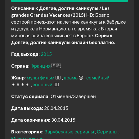
Описание к Долгие, долгие каникулы / Les
grandes Grandes Vacances (2015) HD:
Брат с
сестрой приезжают на летние каникулы к бабушке
и дедушке в Нормандию, в то время как Вторая
мировая война вспыхивает в Европе.
Сериал
Долгие, долгие каникулы онлайн бесплатно.
Год выхода:
2015
Страна:
Франция
🇫🇷
Жанр:
мультфильм
🧚‍♀️
драма
😫
семейный
👨‍👩‍👧‍👦
военный
👨‍✈️
Статус сериала:
Отменен/Завершен
Дата выхода:
20.04.2015
Дата окончания:
30.04.2015
В категориях:
Зарубежные сериалы
Сериалы
Мультсериалы