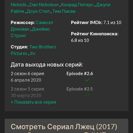
Nicholls
Dan Nicholson
Конрад Питерс
Джули
Райли
Доун Стил
Тим Пакэм
Режиссер:
Сэмюэл
Рейтинг IMDb:
7.1 из 10
Донован
Джеймс
Рейтинг Кинопоиска:
Стронг
6.8 из 10
Студия:
Two Brothers
Pictures
itv
Дата выхода новых серий:
2 сезон 6 серия
Episode #2.6
6 апреля 2020
2 сезон 5 серия
Episode #2.5
30 марта 2020
2 сезон 4 серия
Episode #2.4
23 марта 2020
2 сезон 3 серия
Episode #2.3
Смотреть Сериал Лжец (2017)
16 марта 2020