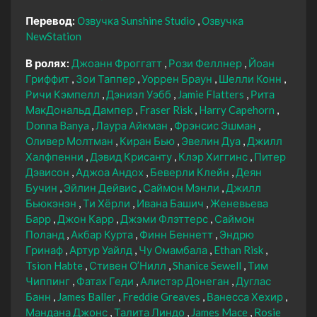
Перевод:
Озвучка Sunshine Studio
Озвучка
NewStation
В ролях:
Джоанн Фроггатт
Рози Феллнер
Йоан
Гриффит
Зои Таппер
Уоррен Браун
Шелли Конн
Ричи Кэмпелл
Дэниэл Уэбб
Jamie Flatters
Рита
МакДональд Дампер
Fraser Risk
Harry Capehorn
Donna Banya
Лаура Айкман
Фрэнсис Эшман
Оливер Молтман
Киран Бью
Эвелин Дуа
Джилл
Халфпенни
Дэвид Крисанту
Клэр Хиггинс
Питер
Дэвисон
Аджоа Андох
Беверли Клейн
Деян
Бучин
Эйлин Дейвис
Саймон Мэнли
Джилл
Бьюкэнэн
Ти Хёрли
Ивана Башич
Женевьева
Барр
Джон Карр
Джэми Флэттерс
Саймон
Поланд
Акбар Курта
Финн Беннетт
Эндрю
Гринаф
Артур Уайлд
Чу Омамбала
Ethan Risk
Tsion Habte
Стивен О’Нилл
Shanice Sewell
Тим
Чиппинг
Фатах Геди
Алистэр Донеган
Дуглас
Банн
James Baller
Freddie Greaves
Ванесса Хехир
Мандана Джонс
Талита Линдо
James Mace
Rosie