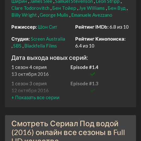
Ширин
James Slee
Samuel Stevenson
Leon Stripp
Clare Todorovitch
Бен Тойер
Jye Williams
Бен Вуд
Billy Wright
George Mulis
Emanuele Avezzano
Режиссер:
Шон Сит
Рейтинг IMDb:
6.8 из 10
Студия:
Screen Australia
Рейтинг Кинопоиска:
SBS
Blackfella Films
6.4 из 10
Дата выхода новых серий:
1 сезон 4 серия
Episode #1.4
13 октября 2016
1 сезон 3 серия
Episode #1.3
12 октября 2016
1 сезон 2 серия
Episode #1.2
6 октября 2016
1 сезон 1 серия
Episode #1.1
Смотреть Сериал Под водой
5 октября 2016
(2016) онлайн все сезоны в Full
1 сезон 0 серия
Deep Water - The Real
HD качестве
Story