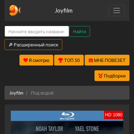
Joyfilm
Найти
🔎 Расширенный поиск
Я смотрю
ТОП 50
МНЕ ПОВЕЗЕТ
Подборки
Joyfilm
Под водой
HD 1080