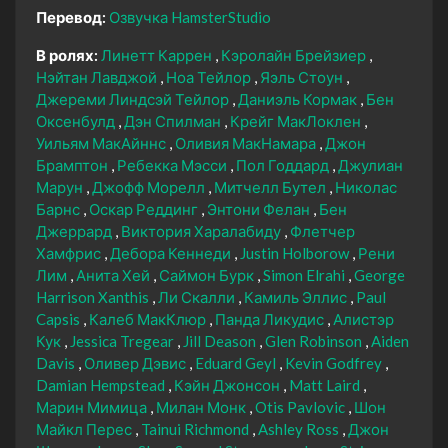
Перевод:
Озвучка HamsterStudio
В ролях:
Линетт Каррен
Кэролайн Брейзиер
Нэйтан Лавджой
Ноа Тейлор
Яэль Стоун
Джереми Линдсэй Тейлор
Даниэль Кормак
Бен
Оксенбулд
Дэн Спилман
Крейг МакЛоклен
Уильям МакАйннс
Оливия МакНамара
Джон
Брамптон
Ребекка Мэсси
Пол Годдард
Джулиан
Марун
Джофф Морелл
Митчелл Бутел
Николас
Барнс
Оскар Реддинг
Энтони Фелан
Бен
Джеррард
Виктория Харалабиду
Флетчер
Хамфрис
Дебора Кеннеди
Justin Holborow
Рени
Лим
Анита Хей
Саймон Бурк
Simon Elrahi
George
Harrison Xanthis
Ли Скалли
Камиль Эллис
Paul
Capsis
Калеб МакКлюр
Панда Ликудис
Алистэр
Кук
Jessica Tregear
Jill Deason
Glen Robinson
Aiden
Davis
Оливер Дэвис
Eduard Geyl
Kevin Godfrey
Damian Hempstead
Кэйн Джонсон
Matt Laird
Марин Мимица
Милан Монк
Otis Pavlovic
Шон
Майкл Перес
Tainui Richmond
Ashley Ross
Джон