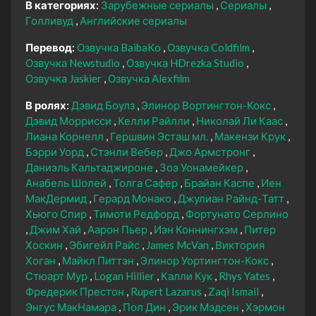
В категориях:
Зарубежные сериалы
Сериалы
Голливуд
Английские сериалы
Перевод:
Озвучка BaibaKo
Озвучка Coldfilm
Озвучка Newstudio
Озвучка HDrezka Studio
Озвучка Jaskier
Озвучка Alexfilm
В ролях:
Дэвид Боулз
Элинор Вортингтон-Кокс
Дэвид Моррисси
Келли Райлли
Николай Ли Каас
Лиана Корнелл
Гершвин Эсташ мл.
Макензи Крук
Бэрри Уорд
Стэнли Вебер
Джо Армстронг
Даниэль Кальтаджироне
Зоэ Уонамейкер
Анабель Шолей
Толга Сафер
Брайан Каспе
Иен
МакДермид
Герард Монако
Джулиан Райнд-Татт
Хьюго Спир
Тимоти Редфорд
Фортунато Серлино
Джим Хай
Аарон Пьер
Иэн Коннингхэм
Питер
Хоскин
Эбигейл Райс
James McVan
Виктория
Хоган
Майкл Питтэн
Элинор Уортингтон-Кокс
Стюарт Мур
Logan Hillier
Калли Кук
Rhys Yates
Фредерик Престон
Rupert Lazarus
Zaqi Ismail
Энгус МакНамара
Пол Дин
Эрик Мэдсен
Хэрмон