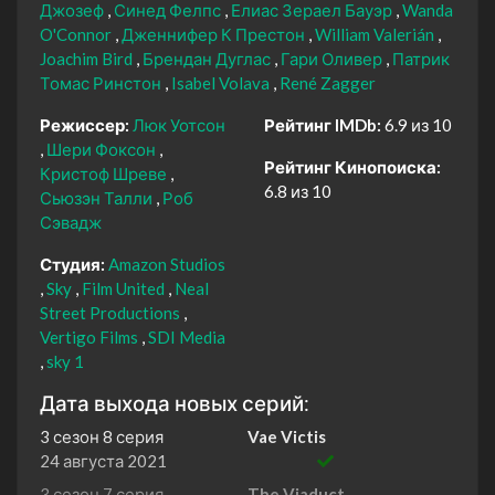
Джозеф
Синед Фелпс
Елиас Зераел Бауэр
Wanda
O'Connor
Дженнифер К Престон
William Valerián
Joachim Bird
Брендан Дуглас
Гари Оливер
Патрик
Томас Ринстон
Isabel Volava
René Zagger
Режиссер:
Люк Уотсон
Рейтинг IMDb:
6.9 из 10
Шери Фоксон
Рейтинг Кинопоиска:
Кристоф Шреве
6.8 из 10
Сьюзэн Талли
Роб
Сэвадж
Студия:
Amazon Studios
Sky
Film United
Neal
Street Productions
Vertigo Films
SDI Media
sky 1
Дата выхода новых серий:
3 сезон 8 серия
Vae Victis
24 августа 2021
3 сезон 7 серия
The Viaduct