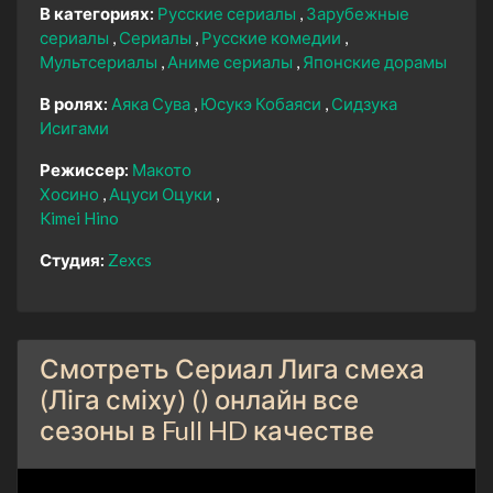
В категориях:
Русские сериалы
Зарубежные
сериалы
Сериалы
Русские комедии
Мультсериалы
Аниме сериалы
Японские дорамы
В ролях:
Аяка Сува
Юсукэ Кобаяси
Сидзука
Исигами
Режиссер:
Макото
Хосино
Ацуси Оцуки
Kimei Hino
Студия:
Zexcs
Смотреть Сериал Лига смеха
(Ліга сміху) () онлайн все
сезоны в Full HD качестве