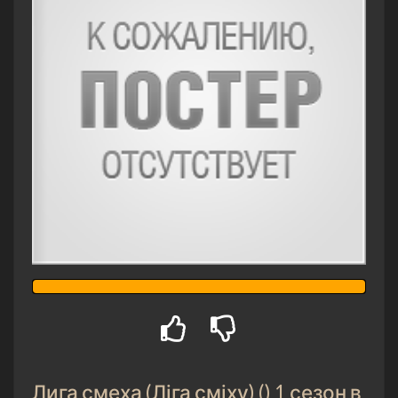
Лига смеха (Ліга сміху) () 1 сезон в