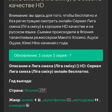
качестве HD
Внимание: вы здесь для того, чтобы бесплатно и
без регистрации смотреть онлайн Сериал Лига
смеха (Ліга сміху) в хорошем HD качестве и на
русском языке. Сьемки происходили в Япония
талантливым режиссером Макото Хосино, Ацуси
Оцуки, Kimei Hino начиная с года.
Обновление: 1 сезон 1 серия - ?
Описание к Лига смеха (Ліга сміху) () HD:
Сериал
Лига смеха (Ліга сміху) онлайн бесплатно.
Год выхода:
Страна:
Япония
🇯🇵
Жанр:
аниме
👩‍🎤
мультфильм
🧚‍♀️
мелодрама
👫
комедия
🤪