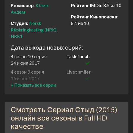
Режиссер:
Юлие
Рейтинг IMDb:
8.5 из 10
Андем
Рейтинг Кинопоиска:
Студия:
Norsk
8.1 из 10
Rikskringkasting (NRK)
NRK1
Дата выхода новых серий:
4 сезон 10 серия
Takk for alt
24 июня 2017
4 сезон 9 серия
Livet smiler
16 июня 2017
4 сезон 8 серия
De største loserne på
skolen
9 июня 2017
Смотреть Сериал Стыд (2015)
4 сезон 7 серия
Vi må stå sammen
2 июня 2017
онлайн все сезоны в Full HD
качестве
4 сезон 6 серия
Har du en dårlig dag?
26 мая 2017