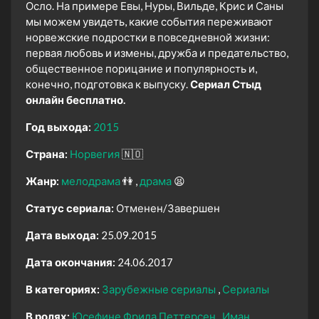
Осло. На примере Евы, Нуры, Вильде, Крис и Саны
мы можем увидеть, какие события переживают
норвежские подростки в повседневной жизни:
первая любовь и измены, дружба и предательство,
общественное порицание и популярность и,
конечно, подготовка к выпуску.
Сериал Стыд
онлайн бесплатно.
Год выхода:
2015
Страна:
Норвегия
🇳🇴
Жанр:
мелодрама
👫
драма
😫
Статус сериала:
Отменен/Завершен
Дата выхода:
25.09.2015
Дата окончания:
24.06.2017
В категориях:
Зарубежные сериалы
Сериалы
В ролях:
Юсефине Фрида Петтерсен
Иман