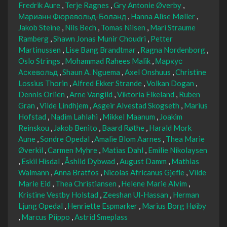
Fredrik Aure
Terje Ragnes
Gry Antonie Øverby
Марианн Фюревольд-Боланд
Hanna Alise Møller
Jakob Steine
Nils Bech
Tomas Nilsen
Mari Straume
Ramberg
Shawn Jonas Munir Choudri
Petter
Martinussen
Lise Bang Brandtmar
Ragna Nordenborg
Oslo Strings
Mohammad Rahees Malik
Маркус
Аскевольд
Shaun A. Nguema
Axel Onshuus
Christine
Lossius Thorin
Alfred Ekker Strande
Volkan Dogan
Dennis Orlien
Arne Vangild
Viktoria Eikeland
Ruben
Gran
Vilde Lindhjem
Asgeir Alvestad Skogseth
Marius
Hofstad
Nadim Lahlahi
Mikkel Maanum
Joakim
Reinskou
Jakob Benito
Baard Røthe
Harald Mork
Aune
Sondre Opedal
Amalie Blom Aarnes
Thea Marie
Øverkil
Carmen Myhre
Matias Dahl
Emilie Nikolaysen
Eskil Hisdal
Åshild Dybwad
August Damm
Mathias
Walmann
Anna Bratfos
Nicolas Africanus Gjefle
Vilde
Marie Eid
Thea Christiansen
Helene Marie Alvim
Kristine Vestby Holstad
Zeeshan Ul-Hassan
Herman
Ljung Opedal
Henriette Espmarker
Marius Borg Høiby
Marcus Piippo
Astrid Smeplass