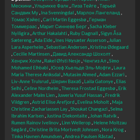
Мескини
Ульрикке Фалк
Лиза Тейге
Тарьей
Сандвик Му
Ina Svenningdal
Марлон Лангеланд
Томас Хэйес
Carl Martin Eggesbø
Герман
Томмераас
Марит Синневе Берг
Sacha Kleber
Nyiligira
Arthur Hakalahti
Ruby Dagnall
Sigyn Åsa
Sætereng
Ada Eide
Ines Høysæter Asserson
Julian
Lara Asperheim
Sebastian Andersen
Kristina Ødegaard
Cecilie Martinsen
Давид Александр Шохолт
Хенрик Холм
Rakel Øfsti Nesje
Ченгиз Ал
Simo
Mohamed Elhbabi
Юсеф Хьельде Эль-Мофти
Laura
Maria Therese Aniksdal
Mutasim Ahmed
Adam Ezzari
Liv-Anne Trulsrud
Шерин Вахаб
Laila Gatonye
Elias
Selhi
Celine Nordheim
Theresa Frostad Eggesbø
Erik
Alexander Malm Lien
Juweria Yusuf Hassan
Fredrik
Vildgren
Astrid Elise Arefjord
Evelina Moholt
Maja
Christine Zachariassen Lay
Shoukat Changazi
Selma
Ibrahim Karlsen
Justina Diekontaite
Johan Ratvik
Rumen Rainov Ivelinov
Linn Wellerop
Helene Moltzau
Søgård
Christine Brita Mortvedt Johnsen
Nora Krog
Tinka Havnen Amundsen
Andrea Paulsen Råstad