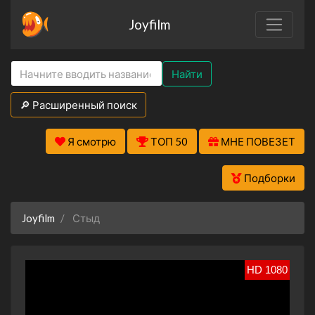
Joyfilm
Найти
🔎 Расширенный поиск
Я смотрю
ТОП 50
МНЕ ПОВЕЗЕТ
Подборки
Joyfilm
Стыд
HD 1080