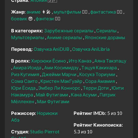
Жанр:
аниме
👩‍🎤
мультфильм
🧚‍♀️
фантастика
🧙‍♀️
боевик
😎
фэнтези
🧝‍♂️
В категориях:
Зарубежные сериалы
Сериалы
Мультсериалы
Аниме сериалы
Японские дорамы
Перевод:
Озвучка AniDUB
Озвучка AniLibria
В ролях:
Хироюки Ёсино
Ито Канаэ
Аяна Такэтацу
Акира Исида
Ами Косимидзу
Тэцуя Какихара
Риэ Кугимия
Джейми Марчи
Косукэ Ториуми
Сома Саито
Кристен МакГуайр
Сора Амамия
Юри Ёсида
Эмбер Ли Коннорс
Терри Доти
Юити
Накамура
Май Футигами
Кана Асуми
Патрик
Мёллекен
Маи Футигами
Режиссер:
Нориюки
Рейтинг IMDb:
5 из 10
Абэ
Рейтинг Кинопоиска:
Студия:
Studio Pierrot
5.3 из 10