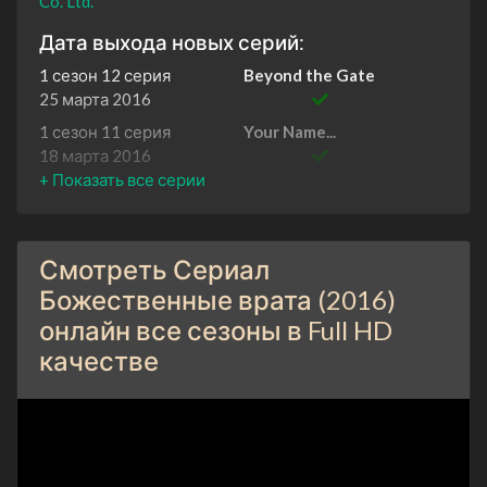
Co. Ltd.
Дата выхода новых серий:
1 сезон 12 серия
Beyond the Gate
25 марта 2016
1 сезон 11 серия
Your Name...
18 марта 2016
1 сезон 10 серия
The Key to the Gate
11 марта 2016
1 сезон 9 серия
The Divine Play
Смотреть Сериал
4 марта 2016
Божественные врата (2016)
1 сезон 8 серия
Two Paths
онлайн все сезоны в Full HD
26 февраля 2016
качестве
1 сезон 7 серия
Where It Began
19 февраля 2016
1 сезон 6 серия
More Important Than
Yourself
12 февраля 2016