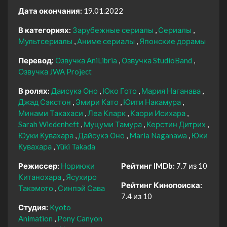
Дата окончания:
19.01.2022
В категориях:
Зарубежные сериалы
Сериалы
Мультсериалы
Аниме сериалы
Японские дорамы
Перевод:
Озвучка AniLibria
Озвучка StudioBand
Озвучка JWA Project
В ролях:
Даисукэ Оно
Юко Гото
Мария Наганава
Джад Сэкстон
Эмири Като
Юити Накамура
Минами Такахаси
Леа Кларк
Каори Исихара
Sarah Wiedenheft
Муцуми Тамура
Керстин Дитрих
Юуки Кувахара
Дайсукэ Оно
Maria Naganawa
Юки
Кувахара
Yûki Takada
Режиссер:
Нориюки
Рейтинг IMDb:
7.7 из 10
Китанохара
Ясухиро
Рейтинг Кинопоиска:
Такэмото
Синпэй Сава
7.4 из 10
Студия:
Kyoto
Animation
Pony Canyon