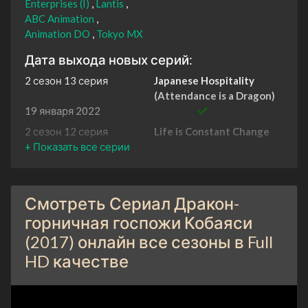
Enterprises (I)
Lantis
ABC Animation
Animation DO
Tokyo MX
Дата выхода новых серий:
2 сезон 13 серия
Japanese Hospitality
(Attendance is a Dragon)
19 января 2022
2 сезон 12 серия
Life is Constant Change
(But It's Okay To Stop And
Appreciate It)
22 сентября 2021
2 сезон 11 серия
Premium Seat (No Extra
Смотреть Сериал Дракон-
Charge)
горничная госпожи Кобаяси
15 сентября 2021
(2017) онлайн все сезоны в Full
2 сезон 10 серия
Kanna's Summer Break
HD качестве
(Broadcast In Two
Languages!?)
8 сентября 2021