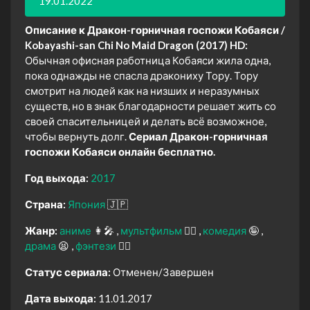
19.01.2022
Описание к Дракон-горничная госпожи Кобаяси /
Kobayashi-san Chi No Maid Dragon (2017) HD:
Обычная офисная работница Кобаяси жила одна,
пока однажды не спасла дракониху Тору. Тору
смотрит на людей как на низших и неразумных
существ, но в знак благодарности решает жить со
своей спасительницей и делать всё возможное,
чтобы вернуть долг.
Сериал Дракон-горничная
госпожи Кобаяси онлайн бесплатно.
Год выхода:
2017
Страна:
Япония
🇯🇵
Жанр:
аниме
👩‍🎤
мультфильм
🧚‍♀️
комедия
🤪
драма
😫
фэнтези
🧝‍♂️
Статус сериала:
Отменен/Завершен
Дата выхода:
11.01.2017