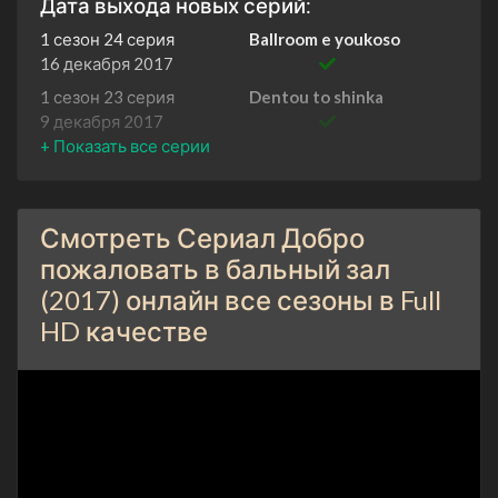
Дата выхода новых серий:
1 сезон 24 серия
Ballroom e youkoso
16 декабря 2017
1 сезон 23 серия
Dentou to shinka
9 декабря 2017
1 сезон 22 серия
Leader-Partner
2 декабря 2017
1 сезон 21 серия
Door
Смотреть Сериал Добро
25 ноября 2017
пожаловать в бальный зал
1 сезон 20 серия
Tomodachi
(2017) онлайн все сезоны в Full
18 ноября 2017
HD качестве
1 сезон 19 серия
Rival
11 ноября 2017
1 сезон 18 серия
Sebangou 13
4 ноября 2017
1 сезон 17 серия
Hyougensha
28 октября 2017