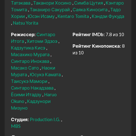
Татэкава
Таканори Хосино
Симба Цутия
Кэнтаро
Томита
Такахиро Сакурай
Саяка Киносита
Тадо
Хории
Юсэн Исаму
Kentaro Tomita
Кэндзи Фукуда
Natsu Yorita
Режиссер:
Синтаро
Рейтинг IMDb:
7.8 из 10
Итога
Хитоми Эдзоэ
Рейтинг Кинопоиска:
8
Кадзутика Кисэ
из 10
Масахико Мурата
Синтаро Инокава
Масако Сато
Наоки
Мурата
Юсукэ Камата
Таисукэ Мамори
Синтаро Накадзава
Ёсими Итадзу
Haruo
Okuno
Кадзунори
Мизуно
Студия:
Production I.G.
MBS