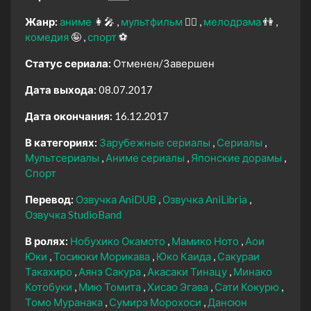
Жанр:
аниме
👩‍🎤
мультфильм
🧚‍♀️
мелодрама
👫
комедия
🤪
спорт
⚽
Статус сериала:
Отменен/Завершен
Дата выхода:
08.07.2017
Дата окончания:
16.12.2017
В категориях:
Зарубежные сериалы
Сериалы
Мультсериалы
Аниме сериалы
Японские дорамы
Спорт
Перевод:
Озвучка AniDUB
Озвучка AniLibria
Озвучка StudioBand
В ролях:
Нобухико Окамото
Мамико Ното
Аои
Юки
Тосиюки Морикава
Юко Каида
Сакураи
Такахиро
Аянэ Сакура
Акасаки Тинацу
Минако
Котобуки
Мию Томита
Хисао Эгава
Сати Кокурю
Томо Муранака
Сумирэ Морохоси
Дансюн