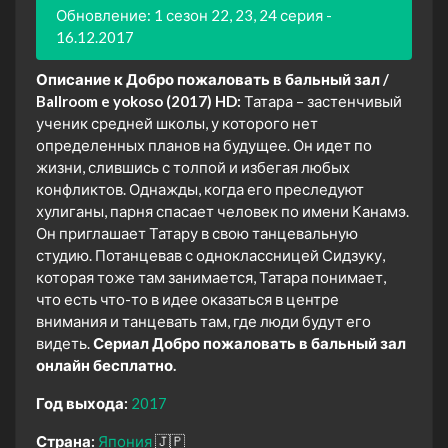
Обновление: 1 сезон 22, 23, 24 серия -
16.12.2017
Описание к Добро пожаловать в бальный зал /
Ballroom e yokoso (2017) HD:
Татара – застенчивый
ученик средней школы, у которого нет
определенных планов на будущее. Он идет по
жизни, слившись с толпой и избегая любых
конфликтов. Однажды, когда его преследуют
хулиганы, парня спасает человек по имени Канамэ.
Он приглашает Татару в свою танцевальную
студию. Потанцевав с одноклассницей Сидзуку,
которая тоже там занимается, Татара понимает,
что есть что-то в идее оказаться в центре
внимания и танцевать там, где люди будут его
видеть.
Сериал Добро пожаловать в бальный зал
онлайн бесплатно.
Год выхода:
2017
Страна:
Япония
🇯🇵