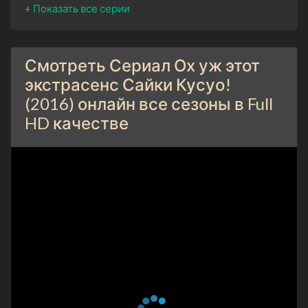
28 декабря 2018
2 сезон 24 серия
Trial of the Perfect
Beautiful Girl + Make Your
Investigation, Psykickers!
Смотреть Сериал Ох уж этот
+ Disaster Back from the
экстрасенс Сайки Кусуо!
Holidays + Remembering
(2016) онлайн все сезоны в Full
the Cast
HD качестве
27 июня 2018
2 сезон 23 серия
Facing an Unusual Past
20 июня 2018
2 сезон 22 серия
Choosing the Best Person
to Walk Home With +
Details Wanted! The
Super Idol's Secret +
Division of Labor + Facing
the Unexpected
13 июня 2018
2 сезон 21 серия
Chronicles of the
Grandparents' Travels +