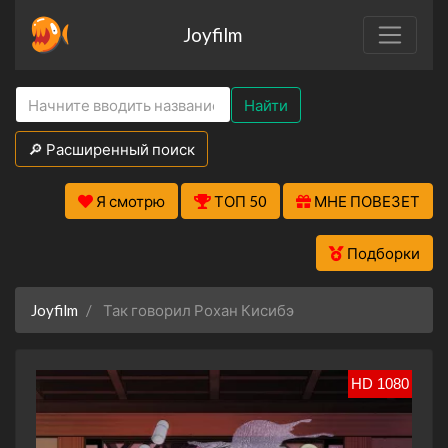
Joyfilm
Найти
🔎 Расширенный поиск
Я смотрю
ТОП 50
МНЕ ПОВЕЗЕТ
Подборки
Joyfilm
Так говорил Рохан Кисибэ
HD 1080