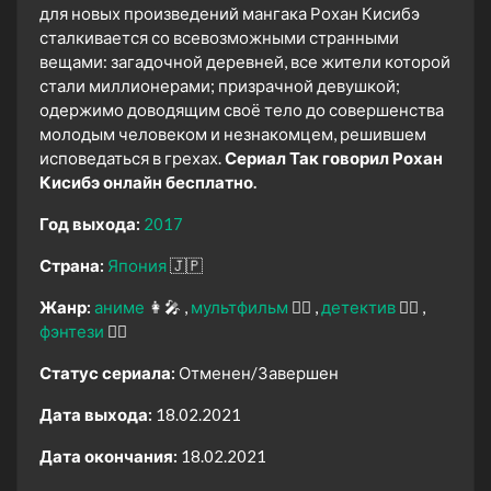
для новых произведений мангака Рохан Кисибэ
сталкивается со всевозможными странными
вещами: загадочной деревней, все жители которой
стали миллионерами; призрачной девушкой;
одержимо доводящим своё тело до совершенства
молодым человеком и незнакомцем, решившем
исповедаться в грехах.
Сериал Так говорил Рохан
Кисибэ онлайн бесплатно.
Год выхода:
2017
Страна:
Япония
🇯🇵
Жанр:
аниме
👩‍🎤
мультфильм
🧚‍♀️
детектив
🕵️‍♂️
фэнтези
🧝‍♂️
Статус сериала:
Отменен/Завершен
Дата выхода:
18.02.2021
Дата окончания:
18.02.2021