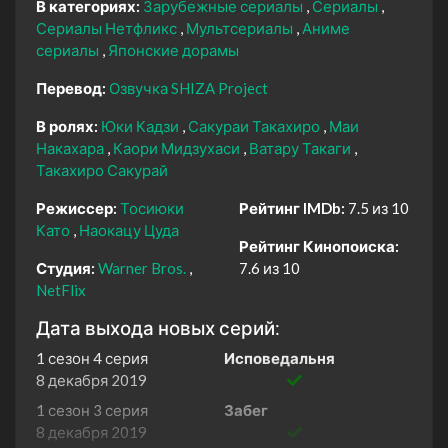
В категориях:
Зарубежные сериалы
Сериалы
Сериалы Нетфликс
Мультсериалы
Аниме
сериалы
Японские дорамы
Перевод:
Озвучка SHIZA Project
В ролях:
Юки Кадзи
Сакураи Такахиро
Маи
Накахара
Каори Мидзухаси
Ватару Такаги
Такахиро Сакурай
Режиссер:
Тосиюки
Рейтинг IMDb:
7.5 из 10
Като
Наокацу Цуда
Рейтинг Кинопоиска:
Студия:
Warner Bros.
7.6 из 10
NetFlix
Дата выхода новых серий:
1 сезон 4 серия
Исповедальня
8 декабря 2019
1 сезон 3 серия
Забег
8 декабря 2019