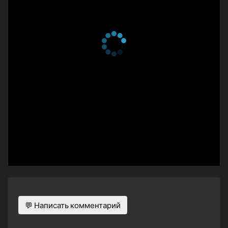
29 октября 2022
2 сезон 4 серия
Train Battle
22 октября 2022
2 сезон 3 серия
Poputan
15 октября 2022
2 сезон 2 серия
Here We Go! Biggus
McHugeGuy Combination
9 октября 2022
2 сезон 1 серия
Identity
2 октября 2022
1 сезон 12 серия
The Age of Pop Team Epic
25 марта 2018
1 сезон 11 серия
JU-KAN
18 марта 2018
1 сезон 10 серия
Ginza Hostess Detective
11 марта 2018
💬 Написать комментарий
1 сезон 9 серия
With Miracle and Dance
4 марта 2018