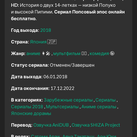
HD:
История о двух 14-летках — низкой Попуко
и высокой Пипими.
Сериал Попсовый эпос онлайн
бесплатно.
Год выхода:
2018
Страна:
Япония
🇯🇵
Жанр:
аниме
👩‍🎤
мультфильм
🧚‍♀️
комедия
🤪
Статус сериала:
Отменен/Завершен
Дата выхода:
06.01.2018
Дата окончания:
17.12.2022
В категориях:
Зарубежные сериалы
Сериалы
Сериалы 2018
Мультсериалы
Аниме сериалы
Японские дорамы
Перевод:
Озвучка AniDUB
Озвучка SHIZA Project
В ролях:
Сатоми Араи
Аяна Такэтацу
Аои Юки