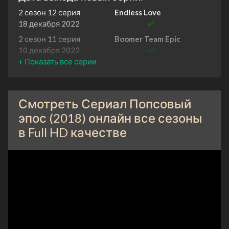
2 сезон 12 серия
Endless Love
18 декабря 2022
2 сезон 11 серия
Boomer Team Epic
10 декабря 2022
2 сезон 10 серия
The Kingdom of Nature
3 декабря 2022
2 сезон 9 серия
Bump-Boo Crusaders
Смотреть Сериал Попсовый
26 ноября 2022
эпос (2018) онлайн все сезоны
2 сезон 8 серия
Pop Team Epic Battle
в Full HD качестве
Royale
19 ноября 2022
2 сезон 7 серия
Rising Hell ~The Hellshake
Arrow~
12 ноября 2022
2 сезон 6 серия
POP Memories TO YOU
5 ноября 2022
2 сезон 5 серия
Shining Shoulder