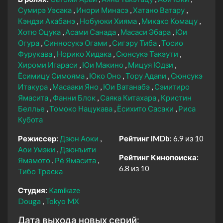
Сумирэ Уэсака
Инори Минасэ
Хатано Ватару
Кэндзи Акабанэ
Нобуюки Хияма
Микако Комацу
Хотю Оцука
Асами Санада
Масаси Эбара
Юи
Огура
Синносукэ Огами
Сигэру Тиба
Тосио
Фурукава
Норико Хидака
Сюнсукэ Такэути
Хироми Игараси
Юи Макино
Мицуя Юдзи
Ёсимицу Симояма
Юко Оно
Тору Адаnи
Сюнсукэ
Итакура
Масааки Яно
Юи Ватанабэ
Сэиитиро
Ямасита
Фанни Блок
Саяка Китахара
Кристин
Беллье
Томоко Нацукава
Ёсихито Сасаки
Риса
Кубота
Режиссер:
Дзюн Аоки
Рейтинг IMDb:
6.9 из 10
Аои Умэки
Дзюнъити
Рейтинг Кинопоиска:
Ямамото
Рё Ямасита
6.8 из 10
Тибо Треска
Студия:
Kamikaze
Douga
Tokyo MX
Дата выхода новых серий: