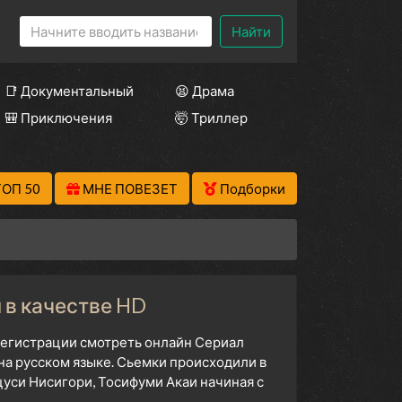
Найти
📑 Документальный
😫 Драма
🎒 Приключения
🤯 Триллер
ТОП 50
МНЕ ПОВЕЗЕТ
Подборки
 в качестве HD
 регистрации смотреть онлайн Сериал
на русском языке. Сьемки происходили в
уси Нисигори, Тосифуми Акаи начиная с