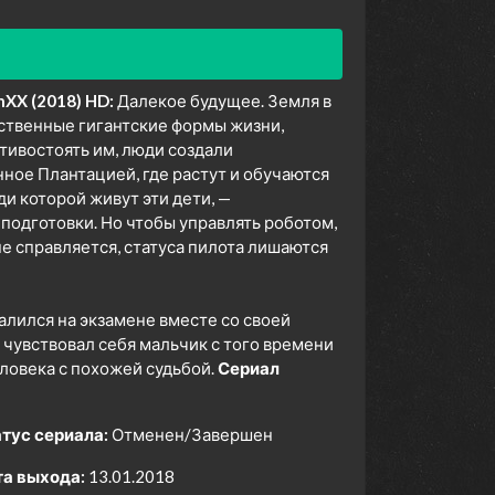
nXX (2018) HD:
Далекое будущее. Земля в
нственные гигантские формы жизни,
тивостоять им, люди создали
ое Плантацией, где растут и обучаются
и которой живут эти дети, —
одготовки. Но чтобы управлять роботом,
е справляется, статуса пилота лишаются
валился на экзамене вместе со своей
к чувствовал себя мальчик с того времени
еловека с похожей судьбой.
Сериал
тус сериала:
Отменен/Завершен
а выхода:
13.01.2018