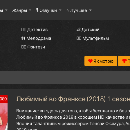
лы
Жанры
🎙 Озвучки
⭐ Лучшее
🕵️‍♂️ Детектив
👶 Детский
👫 Мелодрама
🧚‍♀️ Мультфильм
🧝‍♂️ Фэнтези
Я смотрю
Любимый во Франксе (2018) 1 сезон
080
Внимание: вы здесь для того, чтобы бесплатно и без
Любимый во Франксе 2018 в хорошем HD качестве и 
Япония талантливым режиссером Тэнсаи Окамура, Ац
2018 года.