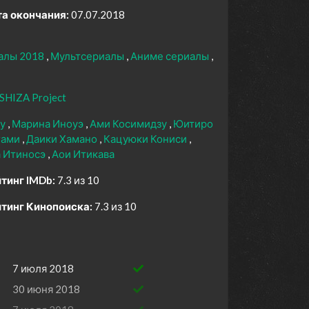
а окончания:
07.07.2018
алы 2018
Мультсериалы
Аниме сериалы
SHIZA Project
цу
Марина Иноуэ
Ами Косимидзу
Юитиро
гами
Даики Хамано
Кацуюки Кониси
а Итиносэ
Аои Итикава
тинг IMDb:
7.3 из 10
тинг Кинопоиска:
7.3 из 10
7 июля 2018
30 июня 2018