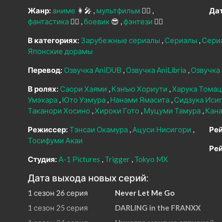
Жанр:
аниме
👩‍🎤
мультфильм
🧚‍♀️
Дат
фантастика
🧙‍♀️
боевик
😎
фэнтези
🧝‍♂️
В категориях:
Зарубежные сериалы
Сериалы
Сери
Японские дорамы
Перевод:
Озвучка AniDUB
Озвучка AniLibria
Озвучка 
В ролях:
Саори Хаями
Кэнъю Хориути
Харука Тома
Умэхара
Юто Уэмура
Нанами Ямасита
Сидзука Иси
Таканори Хосино
Хироки Гото
Муцуми Тамура
Кан
Режиссер:
Тэнсаи Окамура
Ацуси Нисигори
Рей
Тосифуми Акаи
Рей
Студия:
A-1 Pictures
Trigger
Tokyo MX
Дата выхода новых серий:
1 сезон 26 серия
Never Let Me Go
1 сезон 25 серия
DARLING in the FRANXX