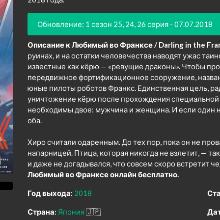
Обновление: 1 сезон 25, 24, 26 серия - 07.07.2018
Описание к Любимый во Франксе / Darling in the Fra
руинах, и на остатки человечества наводят ужас таи
известные как кёрю — «ревущие драконы». Чтобы про
передвижное фортификационное сооружение, названн
юные пилоты роботов Франкс. Единственная цель, рад
уничтожение кёрю после прохождения специальной п
необходимы двое: мужчина и женщина. И если один н
оба.
Хиро считали одаренным. До тех пор, пока он не про
напарницей. Птица, которая никогда не взлетит, — та
и даже не догадывался, что совсем скоро встретит ч
Любимый во Франксе онлайн бесплатно.
Год выхода:
2018
Ста
Страна:
Япония
🇯🇵
Дат