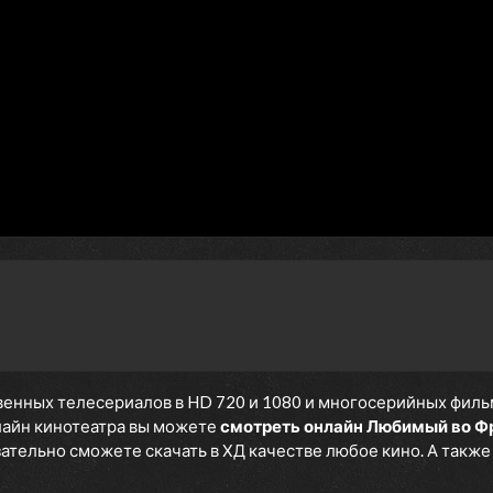
1 сезон 9 серия
Треугольная бомба
1 сезон 8 серия
Мальчики и девочки
1 сезон 7 серия
Мораторий падающих звёзд
1 сезон 6 серия
Любимый во Франксе
1 сезон 5 серия
Твои шипы и мой символ
1 сезон 4 серия
Хлоп-хлоп
1 сезон 3 серия
Сражающаяся кукла
1 сезон 2 серия
Что значит «соединяться»
1 сезон 1 серия
Одинокий и тоскующий
0 сезон 0 серия
Playback Special Program
енных телесериалов в HD 720 и 1080 и многосерийных фильмов
нлайн кинотеатра вы можете
смотреть онлайн Любимый во Ф
язательно сможете скачать в ХД качестве любое кино. А такж