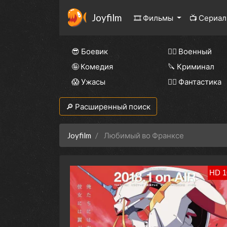
Joyfilm
🎞 Фильмы
📺 Сериа
😎 Боевик
👨‍✈️ Военный
🤪 Комедия
🔪 Криминал
😱 Ужасы
🧙‍♀️ Фантастика
🔎 Расширенный поиск
Joyfilm
Любимый во Франксе
HD 1