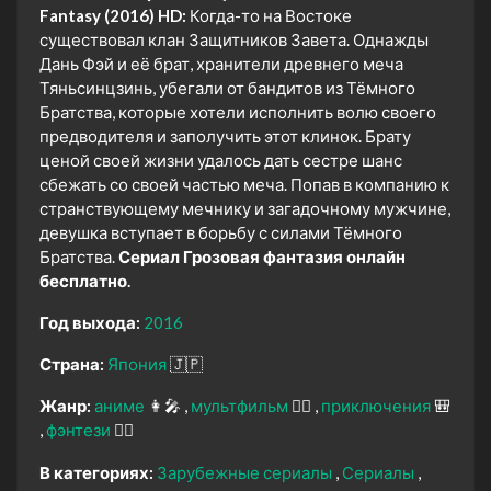
Fantasy (2016) HD:
Когда-то на Востоке
существовал клан Защитников Завета. Однажды
Дань Фэй и её брат, хранители древнего меча
Тяньсинцзинь, убегали от бандитов из Тёмного
Братства, которые хотели исполнить волю своего
предводителя и заполучить этот клинок. Брату
ценой своей жизни удалось дать сестре шанс
сбежать со своей частью меча. Попав в компанию к
странствующему мечнику и загадочному мужчине,
девушка вступает в борьбу с силами Тёмного
Братства.
Сериал Грозовая фантазия онлайн
бесплатно.
Год выхода:
2016
Страна:
Япония
🇯🇵
Жанр:
аниме
👩‍🎤
мультфильм
🧚‍♀️
приключения
🎒
фэнтези
🧝‍♂️
В категориях:
Зарубежные сериалы
Сериалы