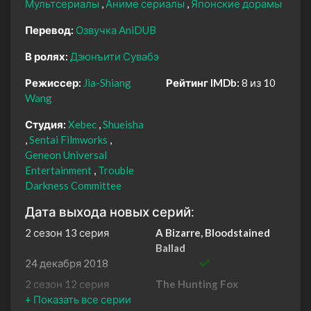
Мультсериалы
Аниме сериалы
Японские дорамы
Перевод:
Озвучка AniDUB
В ролях:
Дзюнъити Сувабэ
Режиссер:
Jia-Shiang
Рейтинг IMDb:
8 из 10
Wang
Студия:
Xebec
Shueisha
Sentai Filmworks
Geneon Universal
Entertainment
Trouble
Darkness Committee
Дата выхода новых серий:
2 сезон 13 серия
A Bizarre, Bloodstained
Ballad
24 декабря 2018
2 сезон 12 серия
The Hunting Fox
17 декабря 2018