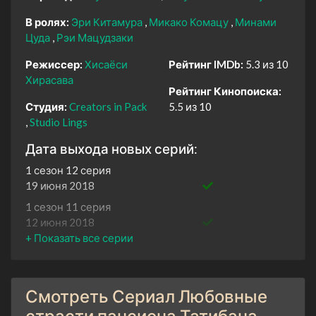
В ролях:
Эри Китамура
Микако Комацу
Минами
Цуда
Рэи Мацудзаки
Режиссер:
Хисаёси
Рейтинг IMDb:
5.3 из 10
Хирасава
Рейтинг Кинопоиска:
Студия:
Creators in Pack
5.5 из 10
Studio Lings
Дата выхода новых серий:
1 сезон 12 серия
19 июня 2018
1 сезон 11 серия
12 июня 2018
1 сезон 10 серия
5 июня 2018
1 сезон 9 серия
Смотреть Сериал Любовные
29 мая 2018
страсти пансиона Татибана