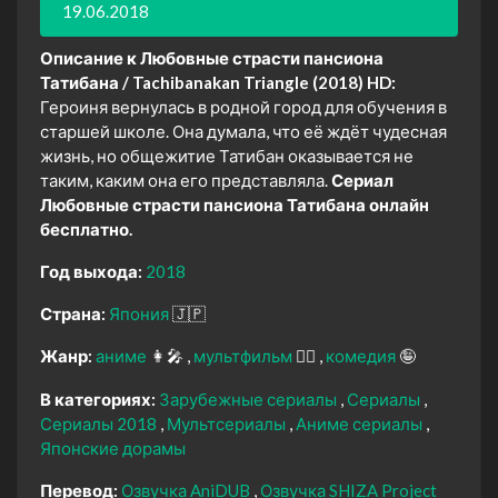
19.06.2018
Описание к Любовные страсти пансиона
Татибана / Tachibanakan Triangle (2018) HD:
Героиня вернулась в родной город для обучения в
старшей школе. Она думала, что её ждёт чудесная
жизнь, но общежитие Татибан оказывается не
таким, каким она его представляла.
Сериал
Любовные страсти пансиона Татибана онлайн
бесплатно.
Год выхода:
2018
Страна:
Япония
🇯🇵
Жанр:
аниме
👩‍🎤
мультфильм
🧚‍♀️
комедия
🤪
В категориях:
Зарубежные сериалы
Сериалы
Сериалы 2018
Мультсериалы
Аниме сериалы
Японские дорамы
Перевод:
Озвучка AniDUB
Озвучка SHIZA Project