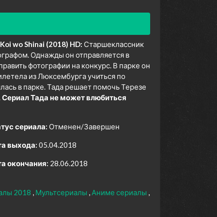
oi wo Shinai (2018) HD:
Старшеклассник
графом. Однажды он отправляется в
править фотографии на конкурс. В парке он
илетела из Люксембурга учиться по
ялась в парке. Тада решает помочь Терезе
.
Сериал Тада не может влюбиться
тус сериала:
Отменен/Завершен
а выхода:
05.04.2018
а окончания:
28.06.2018
алы 2018
Мультсериалы
Аниме сериалы