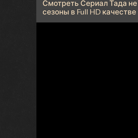
Смотреть Сериал Тада не
сезоны в Full HD качестве