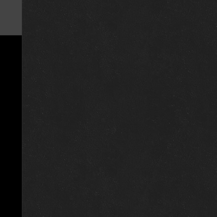
17 мая 2018
10 мая 2018
3 мая 2018
26 апреля 2018
19 апреля 2018
12 апреля 2018
3 апреля 2018