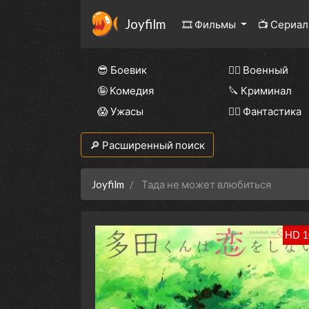
Joyfilm
🎞 Фильмы
📺 Сериа
😎 Боевик
👨‍✈️ Военный
🤪 Комедия
🔪 Криминал
😱 Ужасы
🧙‍♀️ Фантастика
🔎 Расширенный поиск
Joyfilm
Тада не может влюбиться
HD 1