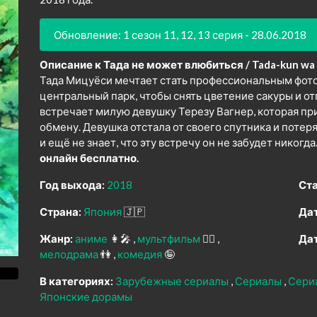
Обновление: 1 сезон 11, 12, 13 серия - 28.06.2018
Описание к Тада не может влюбиться / Tada-kun wa K
Тада Мицуёси мечтает стать профессиональным фото
центральный парк, чтобы снять цветение сакуры и от
встречает милую девушку Терезу Вагнер, которая пр
обмену. Девушка отстала от своего спутника и потер
и ещё не знает, что эту встречу он не забудет никогда
онлайн бесплатно.
Год выхода:
2018
Ста
Страна:
Япония
🇯🇵
Дат
Жанр:
аниме
👩‍🎤
мультфильм
🧚‍♀️
Дат
мелодрама
👫
комедия
🤪
В категориях:
Зарубежные сериалы
Сериалы
Сери
Японские дорамы