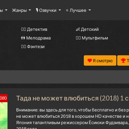
лы
Жанры
🎙 Озвучки
⭐ Лучшее
🕵️‍♂️ Детектив
👶 Детский
👫 Мелодрама
🧚‍♀️ Мультфильм
🧝‍♂️ Фэнтези
Я смотрю
Тада не может влюбиться (2018) 1 
080
Внимание: вы здесь для того, чтобы бесплатно и без
не может влюбиться 2018 в хорошем HD качестве и н
Япония талантливым режиссером Ёсиюки Фудзивара, Я
2018 года.