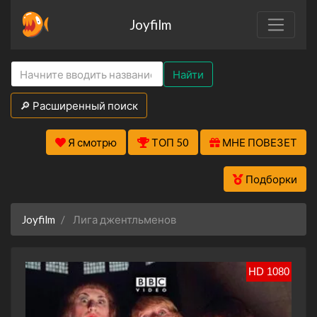
Joyfilm
Найти
🔎 Расширенный поиск
Я смотрю
ТОП 50
МНЕ ПОВЕЗЕТ
Подборки
Joyfilm
Лига джентльменов
HD 1080