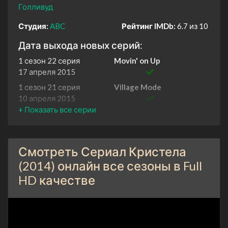
Голливуд
Студия:
ABC
Рейтинг IMDb:
6.7 из 10
Дата выхода новых серий:
1 сезон 22 серия
Movin' on Up
17 апреля 2015
1 сезон 21 серия
Village Mode
10 апреля 2015
1 сезон 20 серия
Last Goose Standing
3 апреля 2015
1 сезон 19 серия
Great Expectations
Смотреть Сериал Кристела
27 марта 2015
(2014) онлайн все сезоны в Full
1 сезон 18 серия
Latino 101
HD качестве
27 марта 2015
1 сезон 17 серия
Fifteen-Something
20 марта 2015
1 сезон 16 серия
Confirmation