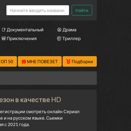
Найти
📑 Документальный
😫 Драма
🎒 Приключения
🤯 Триллер
ТОП 50
МНЕ ПОВЕЗЕТ
Подборки
сезон в качестве HD
 регистрации смотреть онлайн Сериал
е и на русском языке. Сьемки
 с 2021 года.