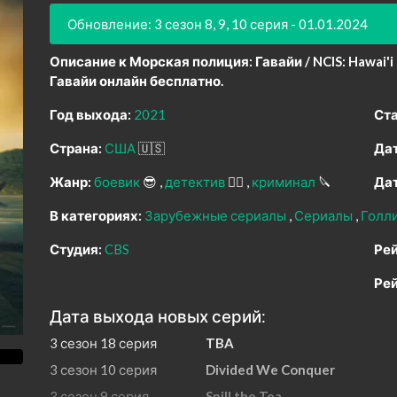
Обновление: 3 сезон 8, 9, 10 серия - 01.01.2024
Описание к Морская полиция: Гавайи / NCIS: Hawai'i 
Гавайи онлайн бесплатно.
Год выхода:
2021
Ста
Страна:
США
🇺🇸
Дат
Жанр:
боевик
😎
детектив
🕵️‍♂️
криминал
🔪
Дат
В категориях:
Зарубежные сериалы
Сериалы
Голл
Студия:
CBS
Рей
Рей
Дата выхода новых серий:
3 сезон 18 серия
TBA
3 сезон 10 серия
Divided We Conquer
3 сезон 9 серия
Spill the Tea