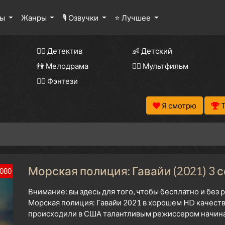
лы
Жанры
🎙 Озвучки
⭐ Лучшее
🕵️‍♂️ Детектив
👶 Детский
👫 Мелодрама
🧚‍♀️ Мультфильм
🧝‍♂️ Фэнтези
Я смотрю
Морская полиция: Гавайи (2021) 3 
080
Внимание: вы здесь для того, чтобы бесплатно и без
Морская полиция: Гавайи 2021 в хорошем HD качеств
происходили в США талантливым режиссером начиная