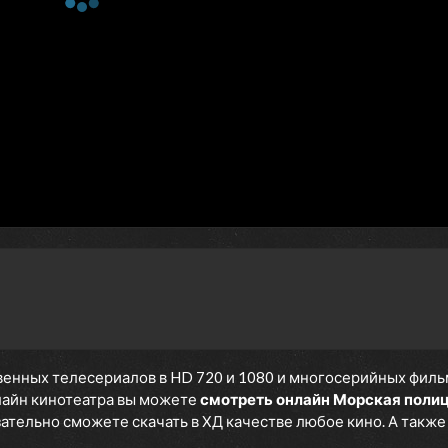
2 сезон 16 серия
Family Ties
2 сезон 15 серия
Good Samaritan
2 сезон 14 серия
Silent Invasion
2 сезон 13 серия
Misplaced Targets
2 сезон 12 серия
Shields Up
2 сезон 11 серия
Rising Sun
2 сезон 10 серия
Deep Fake
2 сезон 9 серия
Desperate Measures
2 сезон 8 серия
Curtain Call
2 сезон 7 серия
Vanishing Act
2 сезон 6 серия
Changing Tides
2 сезон 5 серия
Sudden Death
2 сезон 4 серия
Primal Fear
енных телесериалов в HD 720 и 1080 и многосерийных фильмов
2 сезон 3 серия
Stolen Valor
нлайн кинотеатра вы можете
смотреть онлайн Морская полиц
язательно сможете скачать в ХД качестве любое кино. А такж
2 сезон 2 серия
Blind Curves