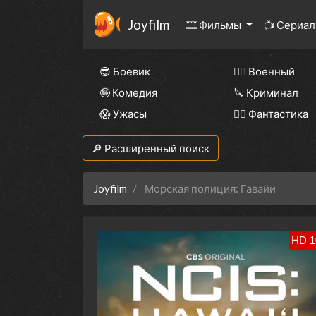
Joyfilm
🎞 Фильмы
📺 Сериа
😎 Боевик
👨‍✈️ Военный
🤪 Комедия
🔪 Криминал
😱 Ужасы
🧙‍♀️ Фантастика
🔎 Расширенный поиск
Joyfilm
Морская полиция: Гавайи
HD 1