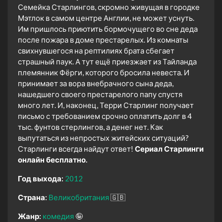
Семейка Старлингов, скромно живущая в городке
Мэтлок в самом центре Англии, не может уснуть.
Им пришлось приютить бормочущего во сне деда
после пожара в доме престарелых. Из комнаты
свихнувшегося на рептилиях брата сбегает
страшный паук. А тут ещё приезжает из Тайланда
племянник Фёрги, которого бросила невеста. И
принимает за вора внебрачного сына деда,
нашедшего своего престарелого папу спустя
много лет. И, наконец, Терри Старлинг получает
письмо с требованием срочно оплатить долг в 4
тыс. фунтов стерлингов, а денег нет. Как
выпутаться из непростых житейских ситуаций?
Старлинги всегда найдут ответ!
Сериал Старлинги
онлайн бесплатно.
Год выхода:
2012
Страна:
Великобритания
🇬🇧
Жанр:
комедия
🤪