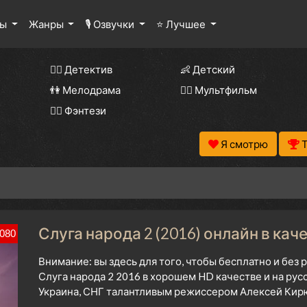
лы
Жанры
🎙 Озвучки
⭐ Лучшее
🕵️‍♂️ Детектив
👶 Детский
👫 Мелодрама
🧚‍♀️ Мультфильм
🧝‍♂️ Фэнтези
Я смотрю
Слуга народа 2 (2016) онлайн в кач
080
Внимание: вы здесь для того, чтобы бесплатно и без
Слуга народа 2 2016 в хорошем HD качестве и на рус
Украина, СНГ талантливым режиссером Алексей Кирю