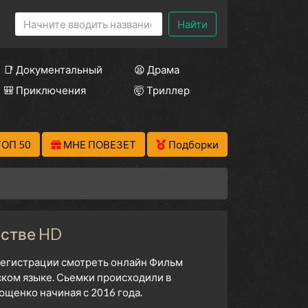
Найти
📑 Документальный
😫 Драма
🎒 Приключения
🤯 Триллер
ТОП 50
МНЕ ПОВЕЗЕТ
Подборки
естве HD
 регистрации смотреть онлайн Фильм
ском языке. Сьемки происходили в
щенко начиная с 2016 года.