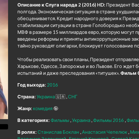
Описание к Слуга народа 2 (2016) HD:
Президент Вас
полгода. Экономическая ситуация в стране ухудшила
обесценивается. Кредит народного доверия к Презид
стабилизации ситуации в стране Голобородько нео
МВФ в размере 15 миллиардов евро, которую могут пр
введены реформы и приняты антикоррупционные зако
тайно руководят олигархи, блокирует голосование по
Чтобы реализовать свои планы, Президент отправляет
Харькове, Одессе, Запорожье и во Львове. Его ждет
испытаний и даже преследования «титушек».
Фильм С
Год выхода:
2016
Страна:
Украина
🇺🇦
СНГ
Жанр:
комедия
🤪
В категориях:
Фильмы
Украина
Фильмы 2016
Филь
В ролях:
Станислав Боклан
Анастасия Чепелюк
Мих
Владимир Зеленский
Евгений Кошевой
Сергей Кал