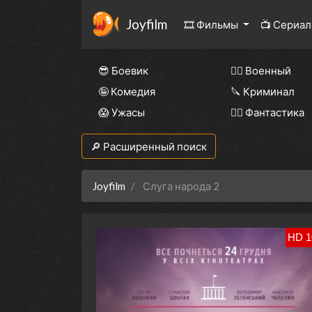
Joyfilm
🎞 Фильмы
📺 Сериа
😎 Боевик
👨‍✈️ Военный
🤪 Комедия
🔪 Криминал
😱 Ужасы
🧙‍♀️ Фантастика
🔎 Расширенный поиск
Joyfilm
Слуга народа 2
HD 1