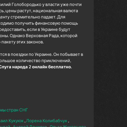
илий Голобородько у власти уже почти
сь, цены растут, национальная валюта
енту стремительно падает. Для
бходимо получить финансовую помощь
едоставить, если в Украине будут
ны. Однако Верховная Рада, которой
 пакету этих законов.
ся в поездки по Украине. Он побывает в
 большое количество приключений,
луга народа 2 онлайн бесплатно.
мы стран СНГ
аил Кукуюк
Лорена Колибабчук
антай
Андрей Данилко
Ольга Жуковцова-