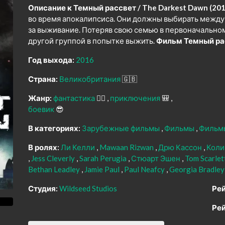
Описание к Темный рассвет / The Darkest Dawn (201
во время апокалипсиса. Они должны выбирать между
за выживание. Потеряв свою семью в первоначально
другой группой в попытке выжить.
Фильм Темный рас
Год выхода:
2016
Страна:
Великобритания
🇬🇧
Жанр:
фантастика
🧙‍♀️
приключения
🎒
боевик
😎
В категориях:
Зарубежные фильмы
Фильмы
Фильм
В ролях:
Ли Келли
Mawaan Rizwan
Дрю Кассон
Коли
Jess Cleverly
Sarah Perugia
Стюарт Эшен
Tom Scarlet
Bethan Leadley
Jamie Paul
Paul Neafcy
Georgia Bradley
Студия:
Wildseed Studios
Рей
Рей