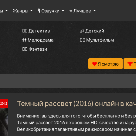
лы
Жанры
🎙 Озвучки
⭐ Лучшее
🕵️‍♂️ Детектив
👶 Детский
👫 Мелодрама
🧚‍♀️ Мультфильм
🧝‍♂️ Фэнтези
Я смотрю
Темный рассвет (2016) онлайн в ка
080
Внимание: вы здесь для того, чтобы бесплатно и без
Темный рассвет 2016 в хорошем HD качестве и на ру
Великобритания талантливым режиссером начиная с 