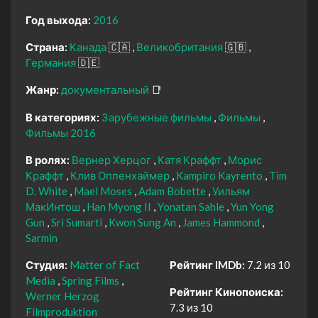
Год выхода:
2016
Страна:
Канада
🇨🇦
Великобритания
🇬🇧
Германия
🇩🇪
Жанр:
документальный
📑
В категориях:
Зарубежные фильмы
Фильмы
Фильмы 2016
В ролях:
Вернер Херцог
Катя Краффт
Морис
Краффт
Клив Оппенхаймер
Kampiro Kayrento
Tim
D. White
Mael Moses
Adam Bobette
Уильям
МакИнтош
Han Myong II
Yonatan Sahle
Yun Yong
Gun
Sri Sumarti
Kwon Sung An
James Hammond
Sarmin
Студия:
Matter of Fact
Рейтинг IMDb:
7.2 из 10
Media
Spring Films
Рейтинг Кинопоиска:
Werner Herzog
7.3 из 10
Filmproduktion