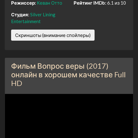
Режиссер:
Кеван Отто
Рейтинг IMDb:
6.1 из 10
Студия:
Silver Lining
Entertainment
Скриншоты (внимание спойлеры)
Фильм Вопрос веры (2017)
онлайн в хорошем качестве Full
HD