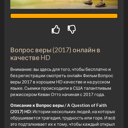
Вопрос веры (2017) онлайн в
качестве HD
Внимание: вы здесь для того, чтобы бесплатно и
без регистрации смотреть онлайн Фильм Вопрос
веры 2017 в хорошем HD качестве и на русском
языке. Сьемки происходили в США талантливым
режиссером Кеван Отто начиная с 2017 года.
Описание к Вопрос веры / A Question of Faith
(2017) HD:
Истории нескольких людей, на которых
обрушивается трагедия, трудность или горе. И всё
это подталкивает их к тому, чтобы каждый открыл