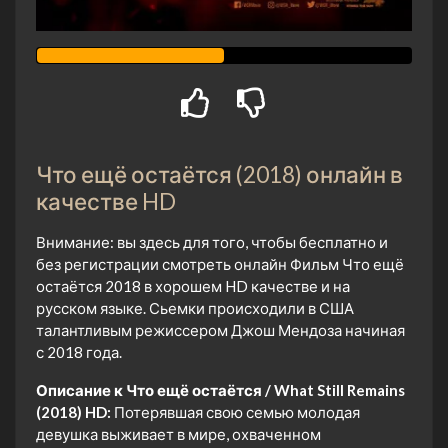
Что ещё остаётся (2018) онлайн в
качестве HD
Внимание: вы здесь для того, чтобы бесплатно и
без регистрации смотреть онлайн Фильм Что ещё
остаётся 2018 в хорошем HD качестве и на
русском языке. Сьемки происходили в США
талантливым режиссером Джош Мендоза начиная
с 2018 года.
Описание к Что ещё остаётся / What Still Remains
(2018) HD:
Потерявшая свою семью молодая
девушка выживает в мире, охваченном