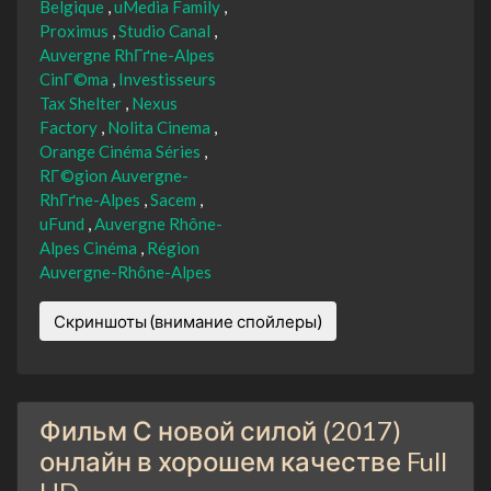
Belgique
uMedia Family
Proximus
Studio Canal
Auvergne RhГґne-Alpes
CinГ©ma
Investisseurs
Tax Shelter
Nexus
Factory
Nolita Cinema
Orange Cinéma Séries
RГ©gion Auvergne-
RhГґne-Alpes
Sacem
uFund
Auvergne Rhône-
Alpes Cinéma
Région
Auvergne-Rhône-Alpes
Скриншоты (внимание спойлеры)
Фильм С новой силой (2017)
онлайн в хорошем качестве Full