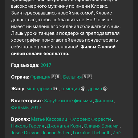
высокомерного мужчину по имени Кловис.
Заинтересовавшись новой знакомой, Кловис
делает всё, чтобы соблазнить её. Но Люси не
имеет ни малейшего желания сближаться с ним.
Лишь уроки танцев и поддержка преподавателя
хореографии помогают ей вновь почувствовать
себя полноценной женщиной.
Фильм С новой
силой онлайн бесплатно.
Год выхода:
2017
Страна:
Франция
🇫🇷
Бельгия
🇧🇪
Жанр:
мелодрама
👫
комедия
🤪
драма
😫
В категориях:
Зарубежные фильмы
Фильмы
Фильмы 2017
В ролях:
Матьё Кассовиц
Флоренс Форести
Николь Гарсия
Джонатан Коэн
Оливия Бонами
Josée Drevon
Jeanne Astier
Lorraine Thébault
Zoé