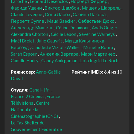
Laroche
Léonard Desenclos
Норберт Феррер
Фарида Ушани
Виктор Шамбон
Мишель Шаррель
Claude Lévèque
Соня Лароз
Сабина Пакора
Перретт Супле
Maud Baecker
Себастьен Дюкс
Александр Мишель
Céline Delamour
Anaïs Geiger
Alexandra Cholton
Cécile Lebon
Séverine Warneys
Maël Brelet
Julie Gauvrit
Магда Кульпинска-
Бергоуд
Claudette Vizioli-Walker
Murielle Boura
Sarah Espour
Анжелик Вергара
Мари Мартинес
Camille Hudry
Candy Amirganian
Lola Ingrid Le Roch
Режиссер:
Anne-Gaëlle
Рейтинг IMDb:
6.4 из 10
Daval
Студия:
Canal+ [fr]
France 2 Cinéma
France
Télévisions
Centre
National de la
Cinématographie (CNC)
Le Tax Shelter du
Gouvernement Fédéral de