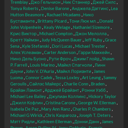
Tremblay
Джо Гельчион
Ник Станнер
Джей Силс
Tonya Roberts
Denise Barone
Анджела Даггинс
Lea
Hutton Beasmore
Rachael Mcadams
Нико
Бустаманте
Brittany Picard
Тони Люк мл.
Donald
John Volpenhein
Kealy Welage
Nathaniel Sizemore
Крис Виктор
Michael Compton
Джон Мелолла
Бретт Уаймэн
Judy McQueen Bauer
Jeff Ruby
Grace
Sena
Kyle Stefanski
Dori Lucas
Michael Trester
Алек Услеаман
Carter Anderson
Гарри Маккейн
Нино Дель Буоно
Рути Фроч
Джим Глойд
Shawn
P. Farrell
Louis Marino
Майкл Спагноли
Линн
Дауни
John V. D'Auria
Майкл Лорианти
James
Luoma
Connor Cadek
Tessa Loxley
Art Leung
Sammy
Geroulis
Сайлэс Майерс
Charlie Conn
Braden
Брайан Ламонт
Арджей Брайант
Ронни Уэбб
Michael Lee Bailey
Джулиан Коллинс
Hickory Taylor
Джилл Кофлин
Cristina Carone
George W. Ellerman
Isabela De Paz
Mary Ann Ranz
Charles P. Chambers
Michael G Wirick
Chris Kasparoza
Joseph T. Deters
Мэтт Ридли
Kathleen Ellerman
Донни Данн
James
Brown
Aaron Pullins IV
Jerry DeNuzio
Francis