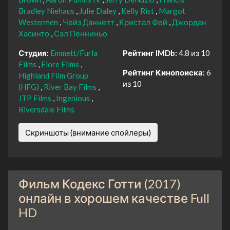
Bradley Niehaus
Julie Daley
Kelly Rist
Margot
Westermen
Чейз Даннетт
Кристал Фей
Джордан
Хасинто
Сэл Пенниньо
Студия:
Emmett/Furla
Рейтинг IMDb:
4.8 из 10
Films
Fiore Films
Рейтинг Кинопоиска:
6
Highland Film Group
из 10
(HFG)
River Bay Films
JTP Films
Ingenious
Riversdale Films
Скриншоты (внимание спойлеры)
Фильм Кодекс Готти (2017)
онлайн в хорошем качестве Full
HD