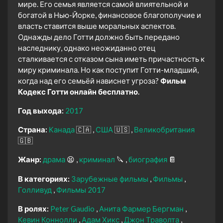
мире. Его семья является самой влиятельной и
богатой в Нью-Йорке, финансовое благополучие и
власть ставится выше моральных аспектов.
Однажды дело Готти должно быть передано
наследнику, однако неожиданно отец
сталкивается с отказом сына иметь причастность к
миру криминала. Но как поступит Готти-младший,
когда над его семьёй нависнет угроза?
Фильм
Кодекс Готти онлайн бесплатно.
Год выхода:
2017
Страна:
Канада
🇨🇦
США
🇺🇸
Великобритания
🇬🇧
Жанр:
драма
😫
криминал
🔪
биография
📔
В категориях:
Зарубежные фильмы
Фильмы
Голливуд
Фильмы 2017
В ролях:
Peter Gaudio
Анита Фармер Бергман
Кевин Коннолли
Адам Хикс
Джон Траволта