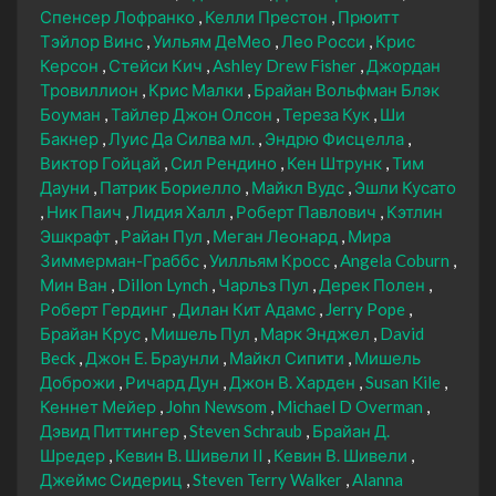
Спенсер Лофранко
Келли Престон
Прюитт
Тэйлор Винс
Уильям ДеМео
Лео Росси
Крис
Керсон
Стейси Кич
Ashley Drew Fisher
Джордан
Тровиллион
Крис Малки
Брайан Вольфман Блэк
Боуман
Тайлер Джон Олсон
Тереза Кук
Ши
Бакнер
Луис Да Силва мл.
Эндрю Фисцелла
Виктор Гойцай
Сил Рендино
Кен Штрунк
Тим
Дауни
Патрик Бориелло
Майкл Вудс
Эшли Кусато
Ник Паич
Лидия Халл
Роберт Павлович
Кэтлин
Эшкрафт
Райан Пул
Меган Леонард
Мира
Зиммерман-Граббс
Уилльям Кросс
Angela Coburn
Мин Ван
Dillon Lynch
Чарльз Пул
Дерек Полен
Роберт Гердинг
Дилан Кит Адамс
Jerry Pope
Брайан Крус
Мишель Пул
Марк Энджел
David
Beck
Джон Е. Браунли
Майкл Сипити
Мишель
Доброжи
Ричард Дун
Джон В. Харден
Susan Kile
Кеннет Мейер
John Newsom
Michael D Overman
Дэвид Питтингер
Steven Schraub
Брайан Д.
Шредер
Кевин В. Шивели II
Кевин В. Шивели
Джеймс Сидериц
Steven Terry Walker
Alanna