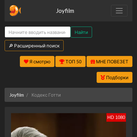
Joyfilm
Найти
🔎 Расширенный поиск
Я смотрю
ТОП 50
МНЕ ПОВЕЗЕТ
Подборки
Joyfilm
Кодекс Готти
HD 1080