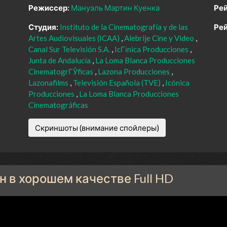
Режиссер:
Мануэль Мартин Куенка
Рей
Студия:
Instituto de la Cinematografía y de las
Рей
Artes Audiovisuales (ICAA)
Alebrije Cine y Video
Canal Sur Televisión S.A.
IcГіnica Producciones
Junta de Andalucía
La Loma Blanca Producciones
CinematogrГЎficas
Lazona Producciones
Lazonafilms
Televisión Española (TVE)
Icónica
Producciones
La Loma Blanca Producciones
Cinematográficas
Скриншоты (внимание спойлеры)
н в хорошем качестве Full HD