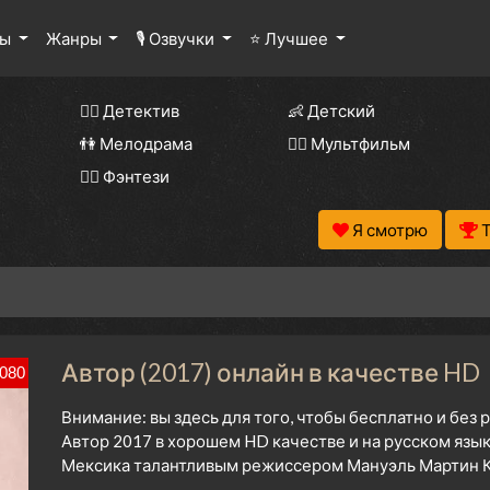
лы
Жанры
🎙 Озвучки
⭐ Лучшее
🕵️‍♂️ Детектив
👶 Детский
👫 Мелодрама
🧚‍♀️ Мультфильм
🧝‍♂️ Фэнтези
Я смотрю
Автор (2017) онлайн в качестве HD
080
Внимание: вы здесь для того, чтобы бесплатно и без
Автор 2017 в хорошем HD качестве и на русском язы
Мексика талантливым режиссером Мануэль Мартин Ку