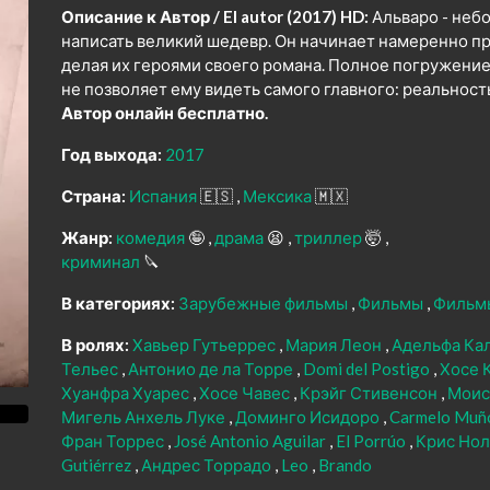
Описание к Автор / El autor (2017) HD:
Альваро - неб
написать великий шедевр. Он начинает намеренно п
делая их героями своего романа. Полное погружение
не позволяет ему видеть самого главного: реальность
Автор онлайн бесплатно.
Год выхода:
2017
Страна:
Испания
🇪🇸
Мексика
🇲🇽
Жанр:
комедия
🤪
драма
😫
триллер
🤯
криминал
🔪
В категориях:
Зарубежные фильмы
Фильмы
Фильм
В ролях:
Хавьер Гутьеррес
Мария Леон
Адельфа Ка
Тельес
Антонио де ла Торре
Domi del Postigo
Хосе 
Хуанфра Хуарес
Хосе Чавес
Крэйг Стивенсон
Моис
Мигель Анхель Луке
Доминго Исидоро
Carmelo Muñ
Фран Торрес
José Antonio Aguilar
El Porrúo
Крис Но
Gutiérrez
Андрес Торрадо
Leo
Brando