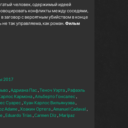
огатый человек, одержимый идеей
ровоцировать конфликты между соседями,
 в заговор с вероятным убийством в конце
 не так управляема, как роман.
Фильм
ы 2017
льво
Адриана Пас
Теноч Уэрта
Рафаэль
Карлос Кармона
Альберто Гонсалес
ес Суарес
Хуан Карлос Вильянуэва
oz Adame
Хоакин Ортега
Amanuel Cadaval
ле
Eduardo Trías
Carmen Diz
Maripaz