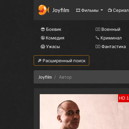
Joyfilm
🎞 Фильмы
📺 Сериа
😎 Боевик
👨‍✈️ Военный
🤪 Комедия
🔪 Криминал
😱 Ужасы
🧙‍♀️ Фантастика
🔎 Расширенный поиск
Joyfilm
Автор
HD 1