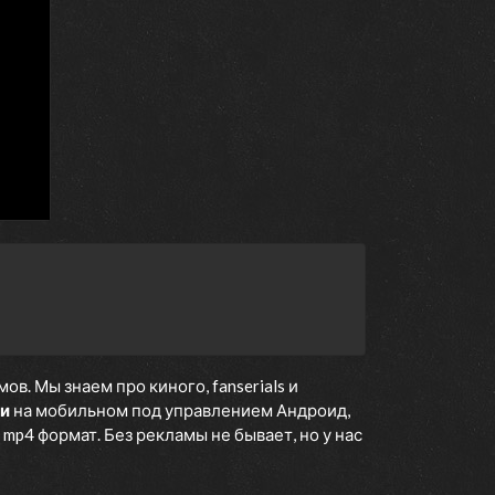
. Мы знаем про киного, fanserials и
ки
на мобильном под управлением Андроид,
 mp4 формат. Без рекламы не бывает, но у нас