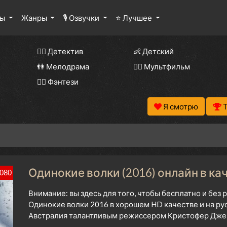
лы
Жанры
🎙 Озвучки
⭐ Лучшее
🕵️‍♂️ Детектив
👶 Детский
👫 Мелодрама
🧚‍♀️ Мультфильм
🧝‍♂️ Фэнтези
Я смотрю
Одинокие волки (2016) онлайн в ка
080
Внимание: вы здесь для того, чтобы бесплатно и без
Одинокие волки 2016 в хорошем HD качестве и на ру
Австралия талантливым режиссером Кристофер Джейк