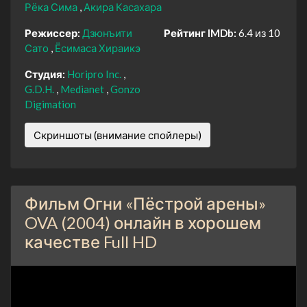
Рёка Сима
Акира Касахара
Режиссер:
Дзюнъити
Рейтинг IMDb:
6.4 из 10
Сато
Ёсимаса Хираикэ
Студия:
Horipro Inc.
G.D.H.
Medianet
Gonzo
Digimation
Скриншоты (внимание спойлеры)
Фильм Огни «Пёстрой арены»
OVA (2004) онлайн в хорошем
качестве Full HD