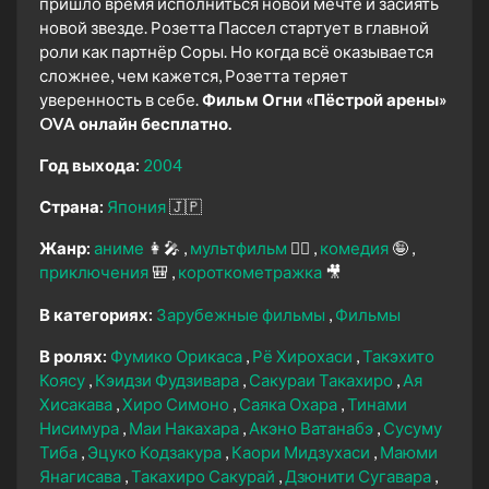
пришло время исполниться новой мечте и засиять
новой звезде. Розетта Пассел стартует в главной
роли как партнёр Соры. Но когда всё оказывается
сложнее, чем кажется, Розетта теряет
уверенность в себе.
Фильм Огни «Пёстрой арены»
OVA онлайн бесплатно.
Год выхода:
2004
Страна:
Япония
🇯🇵
Жанр:
аниме
👩‍🎤
мультфильм
🧚‍♀️
комедия
🤪
приключения
🎒
короткометражка
🎥
В категориях:
Зарубежные фильмы
Фильмы
В ролях:
Фумико Орикаса
Рё Хирохаси
Такэхито
Коясу
Кэидзи Фудзивара
Сакураи Такахиро
Ая
Хисакава
Хиро Симоно
Саяка Охара
Тинами
Нисимура
Маи Накахара
Акэно Ватанабэ
Сусуму
Тиба
Эцуко Кодзакура
Каори Мидзухаси
Маюми
Янагисава
Такахиро Сакурай
Дзюнити Сугавара