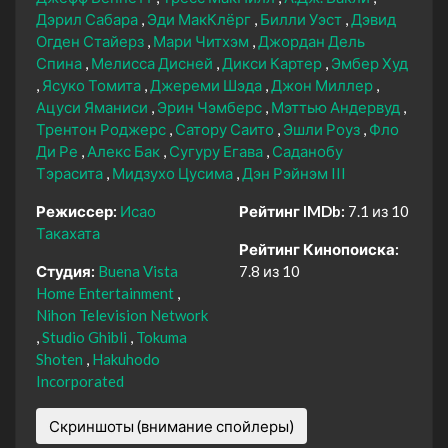
Дэрил Сабара
Эди МакКлёрг
Билли Уэст
Дэвид
Огден Стайерз
Мари Читхэм
Джордан Дель
Спина
Мелисса Дисней
Дикси Картер
Эмбер Худ
Ясуко Томита
Джереми Шэда
Джон Миллер
Ацуси Яманиси
Эрин Чэмберс
Мэттью Андервуд
Трентон Роджерс
Сатору Саито
Эшли Роуз
Фло
Ди Ре
Алекс Бак
Сугуру Егава
Саданобу
Тэрасита
Мидзухо Цусима
Дэн Рэйнэм III
Режиссер:
Исао
Рейтинг IMDb:
7.1 из 10
Такахата
Рейтинг Кинопоиска:
Студия:
Buena Vista
7.8 из 10
Home Entertainment
Nihon Television Network
Studio Ghibli
Tokuma
Shoten
Hakuhodo
Incorporated
Скриншоты (внимание спойлеры)