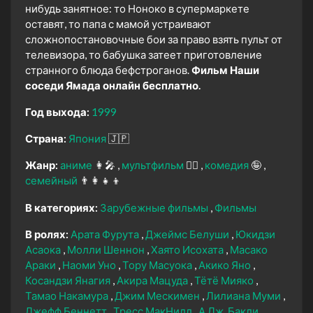
нибудь занятное: то Ноноко в супермаркете
оставят, то папа с мамой устраивают
сложнопостановочные бои за право взять пульт от
телевизора, то бабушка затеет приготовление
странного блюда бефстроганов.
Фильм Наши
соседи Ямада онлайн бесплатно.
Год выхода:
1999
Страна:
Япония
🇯🇵
Жанр:
аниме
👩‍🎤
мультфильм
🧚‍♀️
комедия
🤪
семейный
👨‍👩‍👧‍👦
В категориях:
Зарубежные фильмы
Фильмы
В ролях:
Арата Фурута
Джеймс Белуши
Юкидзи
Асаока
Молли Шеннон
Хаято Исохата
Масако
Араки
Наоми Уно
Тору Масуока
Акико Яно
Косандзи Янагия
Акира Мацуда
Тётё Мияко
Тамао Накамура
Джим Мескимен
Лилиана Муми
Джефф Беннетт
Тресс МакНилл
А.Дж. Бакли