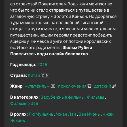
со стрекозой Повелителем Воды, они мечтают во
что бы то ни стало отправиться в путешествие в
загадочную страну – Золотой Каньон. Но добраться
туда можно только на волшебной гигантской
птице. На пути к мечте, в опасном и увлекательном
путешествии, нашим героям предстоит победить
ящерицу Ти-Рекса и уйти от погони королевских
ос. И всё это ради мечты!
Фильм Руби и
Повелитель воды онлайн бесплатно.
Год выхода:
2018
Страна:
Китай
🇨🇳
Жанр:
мультфильм
🧚‍♀️
приключения
🎒
детский
👶
В категориях:
Зарубежные фильмы
Фильмы
Фильмы 2018
В ролях:
Лю Чуньянь
Чжан Лэй
Ван Ичэнь
Чжан
Яохань