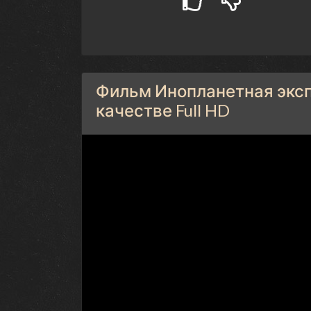
Фильм Инопланетная эксп
качестве Full HD