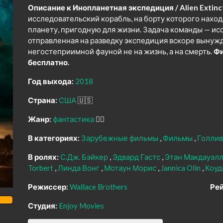
Описание к Инопланетная экспедиция / Alien Extinct
исследовательский корабль, на борту которого наход
планету, пригодную для жизни. Задача команды — ис
отправленная на разведку экспедиция вскоре вынужд
негостеприимной фауной не на жизнь, а на смерть.
Фи
бесплатно.
Год выхода:
2018
Страна:
США
🇺🇸
Жанр:
фантастика
🧙‍♀️
В категориях:
Зарубежные фильмы
Фильмы
Голли
В ролях:
С.Дж. Бэйкер
Эдвард Гастс
Этан Макдауэл
Torbert
Линда Вонг
Мотаун Морис
Jannica Olin
Коуд
Режиссер:
Wallace Brothers
Рей
Студия:
Enjoy Movies