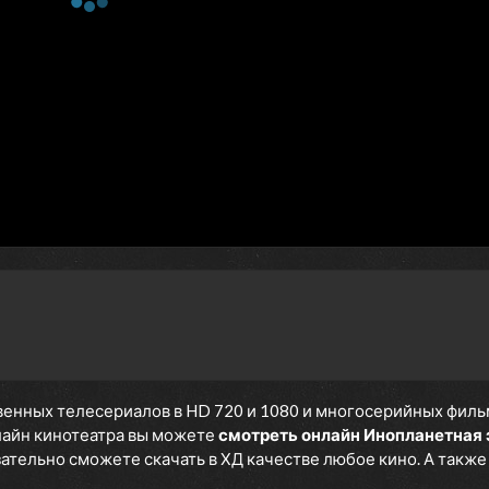
енных телесериалов в HD 720 и 1080 и многосерийных фильмов
нлайн кинотеатра вы можете
смотреть онлайн Инопланетная
язательно сможете скачать в ХД качестве любое кино. А такж