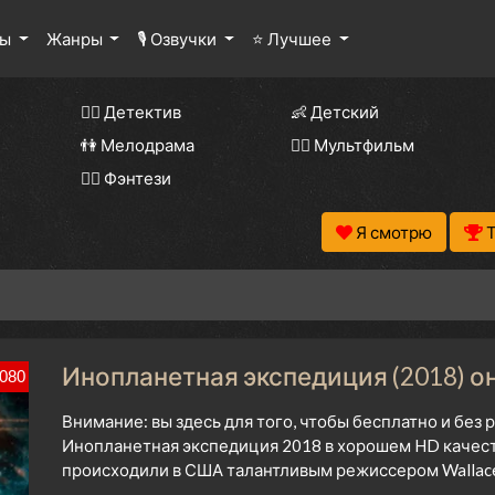
лы
Жанры
🎙 Озвучки
⭐ Лучшее
🕵️‍♂️ Детектив
👶 Детский
👫 Мелодрама
🧚‍♀️ Мультфильм
🧝‍♂️ Фэнтези
Я смотрю
Инопланетная экспедиция (2018) о
080
Внимание: вы здесь для того, чтобы бесплатно и без
Инопланетная экспедиция 2018 в хорошем HD качеств
происходили в США талантливым режиссером Wallace 