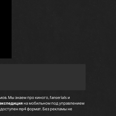
. Мы знаем про киного, fanserials и
 экспедиция
на мобильном под управлением
е доступен mp4 формат. Без рекламы не