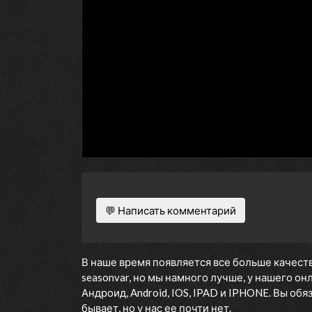
💬 Написать комментарий
В наше время появляется все больше качеств
seasonvar, но мы намного лучше, у нашего о
Андроид, Android, IOS, IPAD и IPHONE. Вы об
бывает, но у нас ее почти нет.