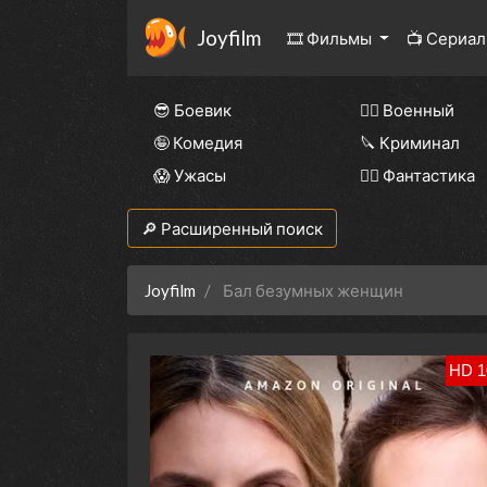
Joyfilm
🎞 Фильмы
📺 Сериа
😎 Боевик
👨‍✈️ Военный
🤪 Комедия
🔪 Криминал
😱 Ужасы
🧙‍♀️ Фантастика
🔎 Расширенный поиск
Joyfilm
Бал безумных женщин
HD 1