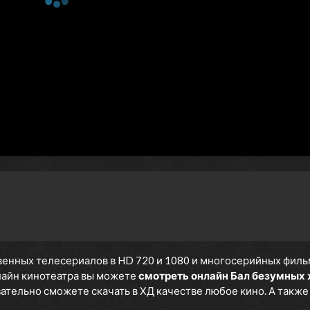
енных телесериалов в HD 720 и 1080 и многосерийных фильмов
нлайн кинотеатра вы можете
смотреть онлайн Бал безумных
язательно сможете скачать в ХД качестве любое кино. А такж