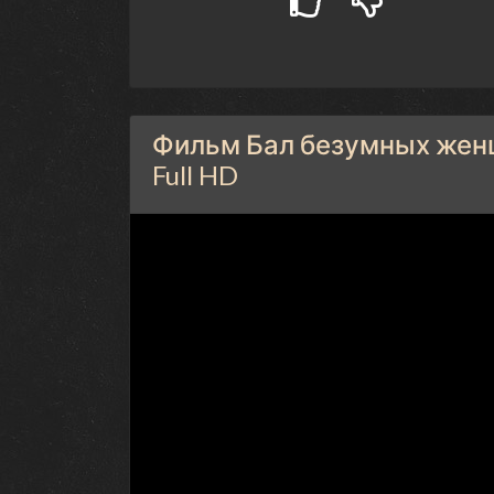
Фильм Бал безумных женщ
Full HD