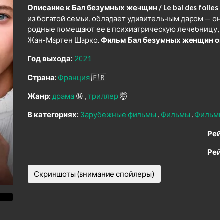
Описание к Бал безумных женщин / Le bal des folles 
из богатой семьи, обладает удивительным даром — он
родные помещают ее в психиатрическую лечебницу,
Жан-Мартен Шарко.
Фильм Бал безумных женщин он
Год выхода:
2021
Страна:
Франция
🇫🇷
Жанр:
драма
😫
триллер
🤯
В категориях:
Зарубежные фильмы
Фильмы
Фильм
Рей
Рей
Скриншоты (внимание спойлеры)