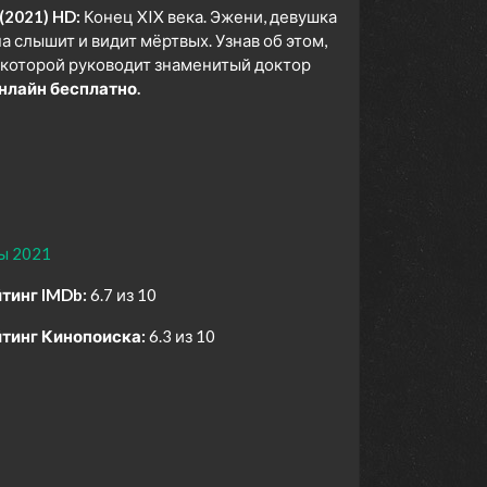
(2021) HD:
Конец XIX века. Эжени, девушка
а слышит и видит мёртвых. Узнав об этом,
 которой руководит знаменитый доктор
лайн бесплатно.
ы 2021
тинг IMDb:
6.7 из 10
тинг Кинопоиска:
6.3 из 10