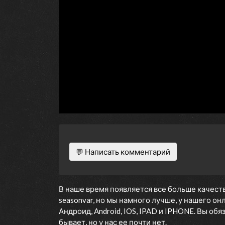
💬 Написать комментарий
В наше время появляется все больше качеств
seasonvar, но мы намного лучше, у нашего о
Андроид, Android, IOS, IPAD и IPHONE. Вы об
бывает, но у нас ее почти нет.