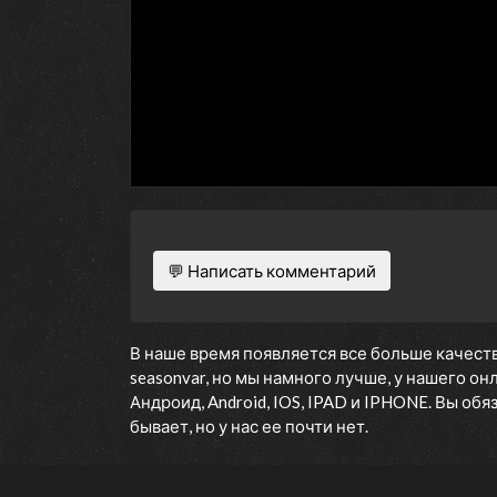
💬 Написать комментарий
В наше время появляется все больше качеств
seasonvar, но мы намного лучше, у нашего о
Андроид, Android, IOS, IPAD и IPHONE. Вы об
бывает, но у нас ее почти нет.