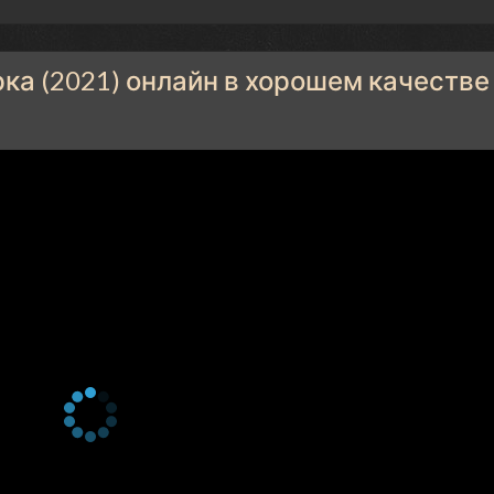
ка (2021) онлайн в хорошем качестве