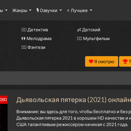
лы
Жанры
🎙 Озвучки
⭐ Лучшее
🕵️‍♂️ Детектив
👶 Детский
👫 Мелодрама
🧚‍♀️ Мультфильм
🧝‍♂️ Фэнтези
Я смотрю
Дьявольская пятерка (2021) онлайн
080
Внимание: вы здесь для того, чтобы бесплатно и без
Дьявольская пятерка 2021 в хорошем HD качестве и 
США талантливым режиссером начиная с 2021 года.