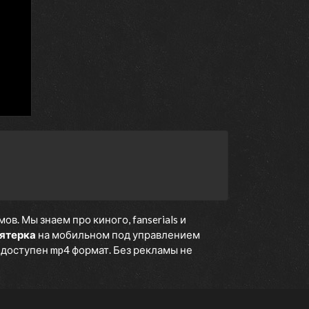
. Мы знаем про киного, fanserials и
пятерка
на мобильном под управлением
е доступен mp4 формат. Без рекламы не