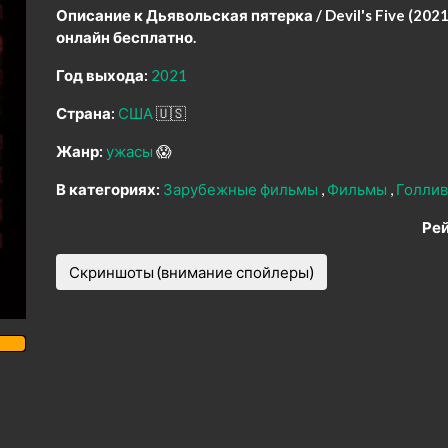
Описание к Дьявольская пятерка / Devil's Five (2021
онлайн бесплатно.
Год выхода:
2021
Страна:
США
🇺🇸
Жанр:
ужасы
😱
В категориях:
Зарубежные фильмы
Фильмы
Голли
Рей
Скриншоты (внимание спойлеры)