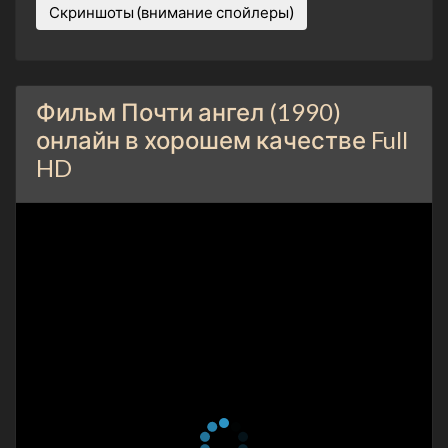
Скриншоты (внимание спойлеры)
Фильм Почти ангел (1990)
онлайн в хорошем качестве Full
HD