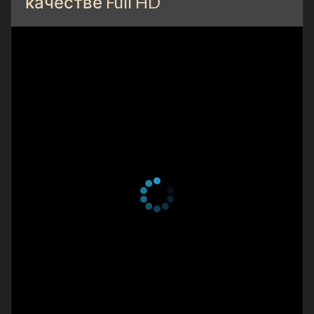
качестве Full HD