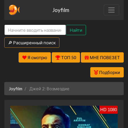
Joyfilm
Найти
🔎 Расширенный поиск
Я смотрю
ТОП 50
МНЕ ПОВЕЗЕТ
Подборки
Joyfilm
Джей 2: Возмездие
HD 1080