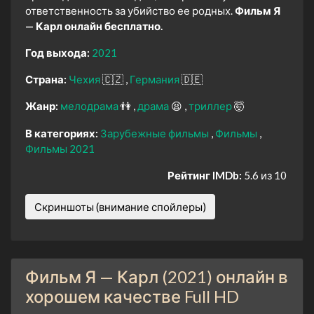
ответственность за убийство ее родных.
Фильм Я
— Карл онлайн бесплатно.
Год выхода:
2021
Страна:
Чехия
🇨🇿
Германия
🇩🇪
Жанр:
мелодрама
👫
драма
😫
триллер
🤯
В категориях:
Зарубежные фильмы
Фильмы
Фильмы 2021
Рейтинг IMDb:
5.6 из 10
Скриншоты (внимание спойлеры)
Фильм Я — Карл (2021) онлайн в
хорошем качестве Full HD