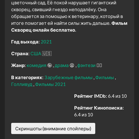
цветочный сад. Её покой нарушает гигантский
скворец, свивший гнездо неподалёку. Она
обращается за помощью к ветеринару, который в
итоге помогает ей найти силы жить дальше.
Фильм
Скворец онлайн бесплатно.
Год выхода:
2021
Страна:
США
🇺🇸
Жанр:
комедия
🤪
драма
😫
фэнтези
🧝‍♂️
В категориях:
Зарубежные фильмы
Фильмы
Голливуд
Фильмы 2021
Рейтинг IMDb:
6.4 из 10
Рейтинг Кинопоиска:
6.4 из 10
Скриншоты (внимание спойлеры)