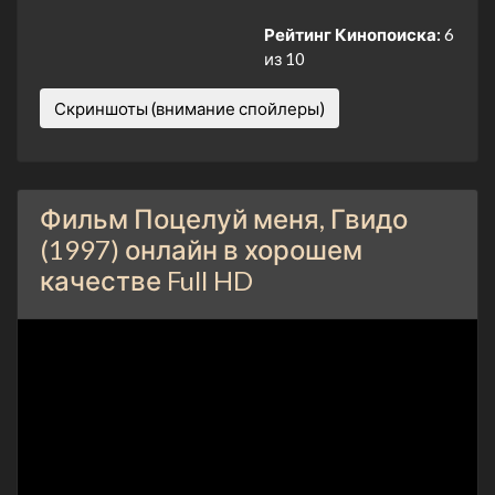
Рейтинг Кинопоиска:
6
из 10
Скриншоты (внимание спойлеры)
Фильм Поцелуй меня, Гвидо
(1997) онлайн в хорошем
качестве Full HD