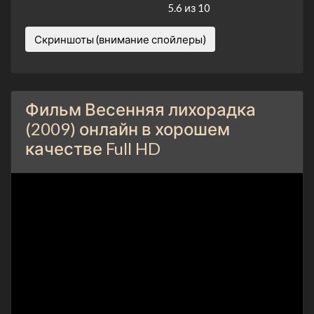
5.6 из 10
Скриншоты (внимание спойлеры)
Фильм Весенняя лихорадка
(2009) онлайн в хорошем
качестве Full HD