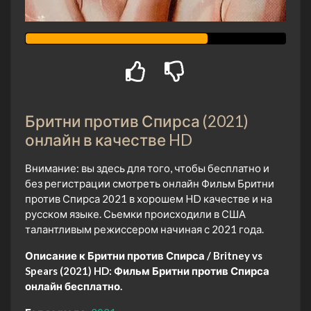
Бритни против Спирса (2021)
онлайн в качестве HD
Внимание: вы здесь для того, чтобы бесплатно и
без регистрации смотреть онлайн Фильм Бритни
против Спирса 2021 в хорошем HD качестве и на
русском языке. Сьемки происходили в США
талантливым режиссером начиная с 2021 года.
Описание к Бритни против Спирса / Britney vs
Spears (2021) HD:
Фильм Бритни против Спирса
онлайн бесплатно.