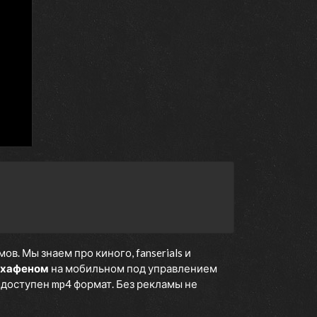
. Мы знаем про киного, fanserials и
енхафеном
на мобильном под управлением
е доступен mp4 формат. Без рекламы не