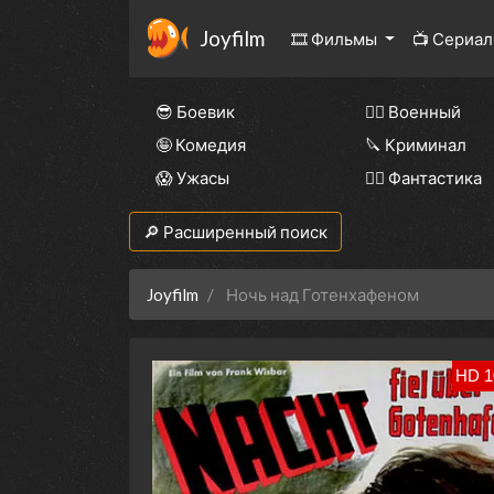
Joyfilm
🎞 Фильмы
📺 Сериа
😎 Боевик
👨‍✈️ Военный
🤪 Комедия
🔪 Криминал
😱 Ужасы
🧙‍♀️ Фантастика
🔎 Расширенный поиск
Joyfilm
Ночь над Готенхафеном
HD 1