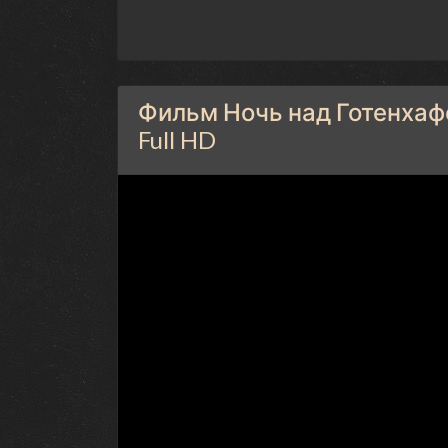
Фильм Ночь над Готенхаф
Full HD