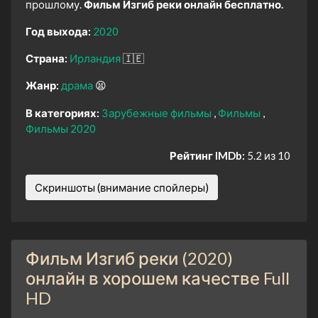
прошлому.
Фильм Изгиб реки онлайн бесплатно.
Год выхода:
2020
Страна:
Ирландия
🇮🇪
Жанр:
драма
😫
В категориях:
Зарубежные фильмы
Фильмы
Фильмы 2020
Рейтинг IMDb:
5.2 из 10
Скриншоты (внимание спойлеры)
Фильм Изгиб реки (2020)
онлайн в хорошем качестве Full
HD