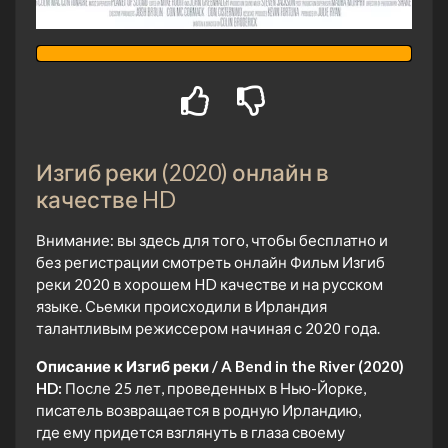
Изгиб реки (2020) онлайн в
качестве HD
Внимание: вы здесь для того, чтобы бесплатно и
без регистрации смотреть онлайн Фильм Изгиб
реки 2020 в хорошем HD качестве и на русском
языке. Сьемки происходили в Ирландия
талантливым режиссером начиная с 2020 года.
Описание к Изгиб реки / A Bend in the River (2020)
HD:
После 25 лет, проведенных в Нью-Йорке,
писатель возвращается в родную Ирландию,
где ему придется взглянуть в глаза своему