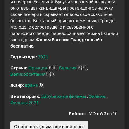
и дочерью Евгенией. Будучи чрезвычайно скупым,
он отвергает кандидатуры претендентов на руку
своей дочери и скрывает от всех свое сказочное
богатство. Внезапный приезд племянника Гранде,
молодого осиротевшего и разоренного
парижского денди, переворачивает жизнь Евгении
вверх дном.
Фильм Евгения Гранде онлайн
бесплатно.
Год выхода:
2021
Страна:
Франция
🇫🇷
Бельгия
🇧🇪
Великобритания
🇬🇧
Жанр:
драма
😫
В категориях:
Зарубежные фильмы
Фильмы
Фильмы 2021
Рейтинг IMDb:
6.3 из 10
Скриншоты (внимание спойлеры)