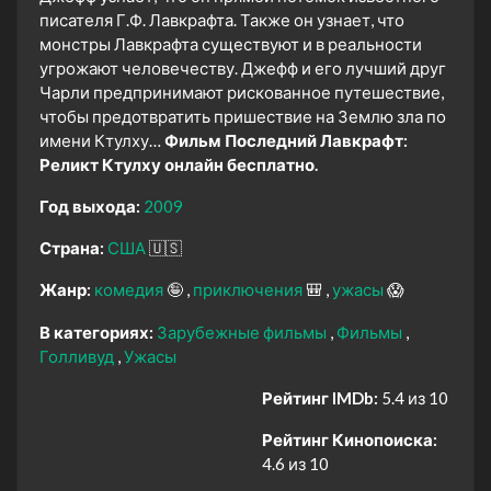
писателя Г.Ф. Лавкрафта. Также он узнает, что
монстры Лавкрафта существуют и в реальности
угрожают человечеству. Джефф и его лучший друг
Чарли предпринимают рискованное путешествие,
чтобы предотвратить пришествие на Землю зла по
имени Ктулху…
Фильм Последний Лавкрафт:
Реликт Ктулху онлайн бесплатно.
Год выхода:
2009
Страна:
США
🇺🇸
Жанр:
комедия
🤪
приключения
🎒
ужасы
😱
В категориях:
Зарубежные фильмы
Фильмы
Голливуд
Ужасы
Рейтинг IMDb:
5.4 из 10
Рейтинг Кинопоиска:
4.6 из 10