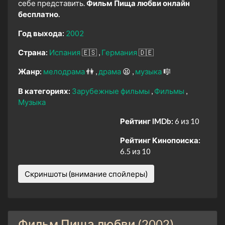
себе представить.
Фильм Пища любви онлайн
бесплатно.
Год выхода:
2002
Страна:
Испания
🇪🇸
Германия
🇩🇪
Жанр:
мелодрама
👫
драма
😫
музыка
🎼
В категориях:
Зарубежные фильмы
Фильмы
Музыка
Рейтинг IMDb:
6 из 10
Рейтинг Кинопоиска:
6.5 из 10
Скриншоты (внимание спойлеры)
Фильм Пища любви (2002)