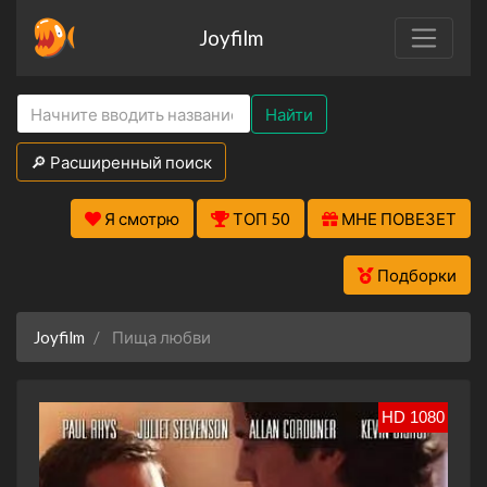
Joyfilm
Найти
🔎 Расширенный поиск
Я смотрю
ТОП 50
МНЕ ПОВЕЗЕТ
Подборки
Joyfilm
Пища любви
HD 1080