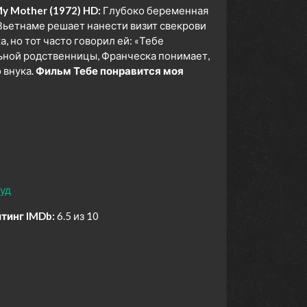
My Mother (1972) HD:
Глубоко беременная
ьетнаме решает нанести визит свекрови
, но тот часто говорил ей: «Тебе
льной родственницы, Франческа понимает,
о внука.
Фильм Тебе понравится моя
уд
тинг IMDb:
6.5 из 10