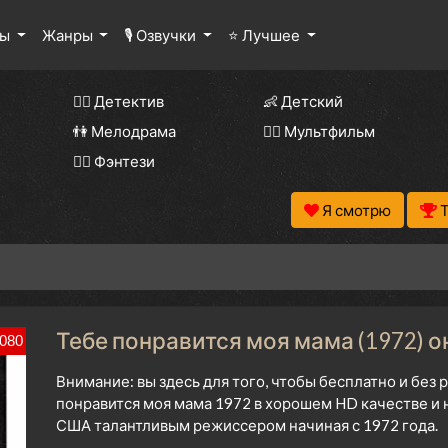
лы
Жанры
🎙 Озвучки
⭐ Лучшее
🕵️‍♂️ Детектив
👶 Детский
👫 Мелодрама
🧚‍♀️ Мультфильм
🧝‍♂️ Фэнтези
Я смотрю
Тебе понравится моя мама (1972) о
080
Внимание: вы здесь для того, чтобы бесплатно и без
понравится моя мама 1972 в хорошем HD качестве и 
США талантливым режиссером начиная с 1972 года.