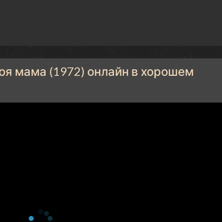
оя мама (1972) онлайн в хорошем