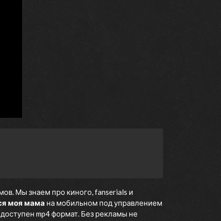
. Мы знаем про киного, fanserials и
ся моя мама
на мобильном под управлением
е доступен mp4 формат. Без рекламы не